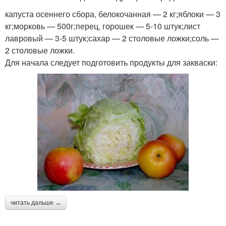
капуста осеннего сбора, белокочанная — 2 кг;яблоки — 3
кг;морковь — 500г;перец, горошек — 5-10 штук;лист
лавровый — 3-5 штук;сахар — 2 столовые ложки;соль —
2 столовые ложки.
Для начала следует подготовить продукты для закваски:
читать дальше →