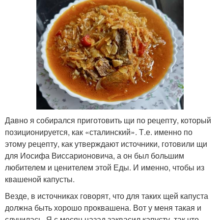
Давно я собирался приготовить щи по рецепту, который
позиционируется, как «сталинский». Т.е. именно по
этому рецепту, как утверждают источники, готовили щи
для Иосифа Виссарионовича, а он был большим
любителем и ценителем этой Еды. И именно, чтобы из
квашеной капусты.
Везде, в источниках говорят, что для таких щей капуста
должна быть хорошо проквашена. Вот у меня такая и
случилась. Я с месяц назад заквасил капусту, так что