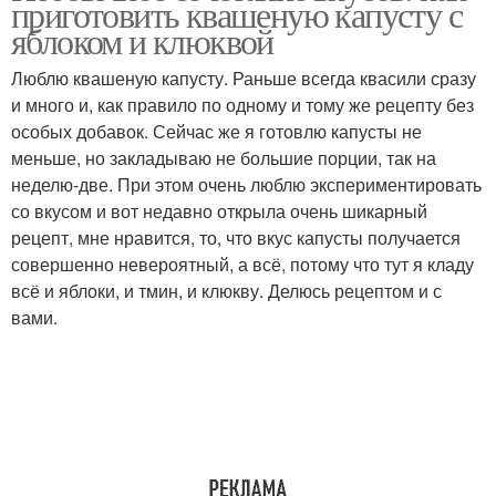
приготовить квашеную капусту с
яблоком и клюквой
Люблю квашеную капусту. Раньше всегда квасили сразу
и много и, как правило по одному и тому же рецепту без
Капусты на зиму
Капуста с уксусом
особых добавок. Сейчас же я готовлю капусты не
меньше, но закладываю не большие порции, так на
неделю-две. При этом очень люблю экспериментировать
со вкусом и вот недавно открыла очень шикарный
Капуста с морковью
Капуста с зеленью
рецепт, мне нравится, то, что вкус капусты получается
совершенно невероятный, а всё, потому что тут я кладу
всё и яблоки, и тмин, и клюкву. Делюсь рецептом и с
вами.
Капуста с болгарским
Капуста с огурцами
перцем