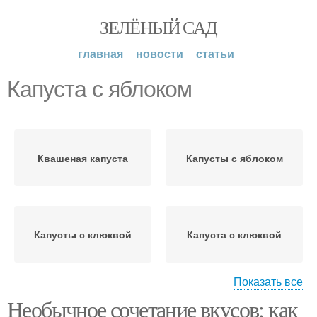
ЗЕЛЁНЫЙ САД
главная
новости
статьи
Капуста с яблоком
Квашеная капуста
Капусты с яблоком
Капусты с клюквой
Капуста с клюквой
Показать все
Необычное сочетание вкусов: как
Фрукты вместо яблок
Капуста с яблоками