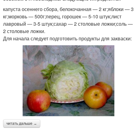
капуста осеннего сбора, белокочанная — 2 кг;яблоки — 3
кг;морковь — 500г;перец, горошек — 5-10 штук;лист
лавровый — 3-5 штук;сахар — 2 столовые ложки;соль —
2 столовые ложки.
Для начала следует подготовить продукты для закваски:
читать дальше →