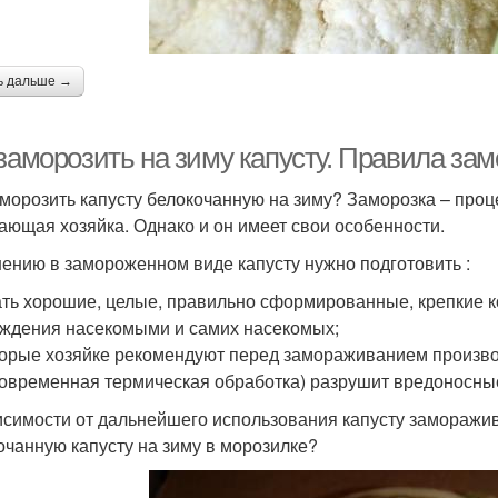
ь дальше →
заморозить на зиму капусту. Правила зам
аморозить капусту белокочанную на зиму? Заморозка – про
ающая хозяйка. Однако и он имеет свои особенности.
нению в замороженном виде капусту нужно подготовить :
ть хорошие, целые, правильно сформированные, крепкие ко
ждения насекомыми и самих насекомых;
орые хозяйке рекомендуют перед замораживанием произво
ковременная термическая обработка) разрушит вредоносн
исимости от дальнейшего использования капусту заморажив
очанную капусту на зиму в морозилке?