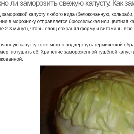
приготовлением
но ли заморозить свежую капусту. Как з
 заморозкой капусту любого вида (белокочанную, кольраби,
ние в морозилку отправляется брюссельская или цветная ка
Капуста перед
Цветная капуста
ие 2-3 минут), чтобы овощ сохранял форму и витамины всю 
заморозкой
очанную капусту тоже можно подвергнуть термической обр
мер, потушить её. Хранение замороженной тушёной капусты
кованной.