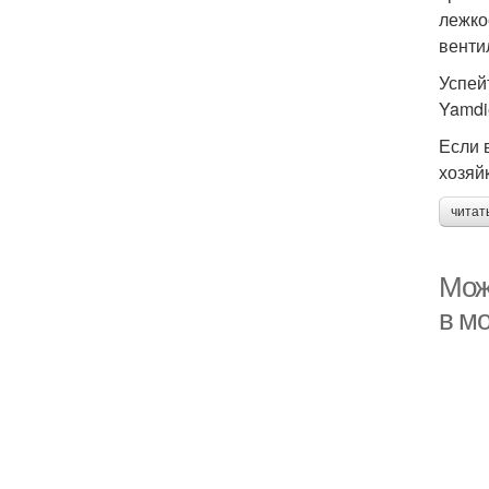
лежко
венти
Успей
Yamdie
Если 
хозяй
читат
Мож
в м