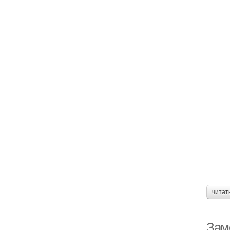
читат
Зам