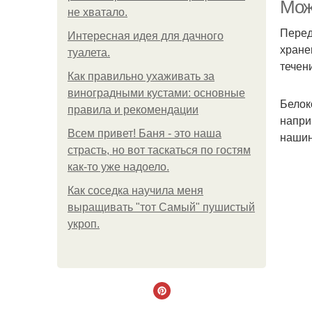
Мож
не хватало.
Перед
Интересная идея для дачного
хране
туалета.
течен
Как правильно ухаживать за
виноградными кустами: основные
Белок
правила и рекомендации
напри
Всем привет! Баня - это наша
нашин
страсть, но вот таскаться по гостям
как-то уже надоело.
Как соседка научила меня
выращивать "тот Самый" пушистый
укроп.