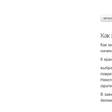
читат
Как 
Как з
начин
К хра
выбра
повре
Некот
(крат
В зав
белок