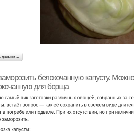
ь дальше →
 заморозить белокочанную капусту. Можно
окочанную для борща
ю самый пик заготовки различных овощей, собранных за се
ты, встаёт вопрос — как её сохранить в свежем виде длите
т в погребе или подвале. При их отсутствии, но при налич
 заморозить.
озка капусты: