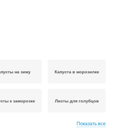
апусты на зиму
Капуста в морозилке
усты к заморозке
Листы для голубцов
Показать все
ты для заморозки
Капуста для прикорма