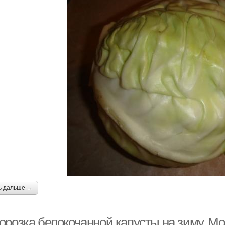
ь дальше →
орозка белокочанной капусты на зиму. Мо