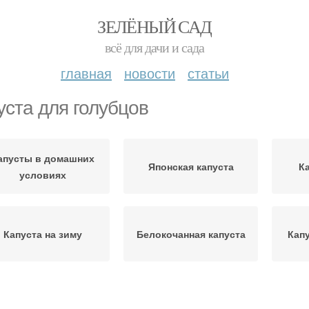
ЗЕЛЁНЫЙ САД
всё для дачи и сада
главная
новости
статьи
уста для голубцов
апусты в домашних
Японская капуста
К
условиях
Капуста на зиму
Белокочанная капуста
Кап
Капусты перед
пусты для голубцов
Капус