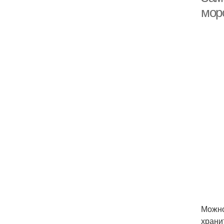
мор
Можно
храни