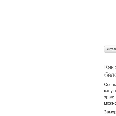
читат
Как
бел
Осень
капус
храня
можно
Замор