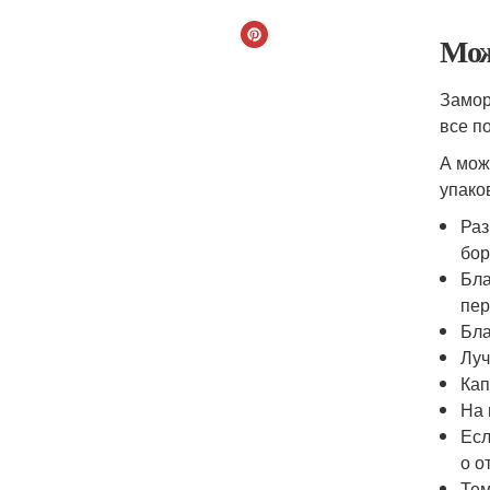
Мож
Замор
все п
А мож
упако
Раз
бор
Бла
пер
Бла
Луч
Кап
На 
Есл
о о
Тем