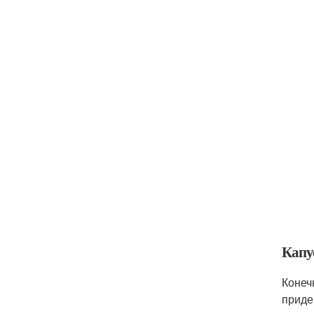
Капу
Конеч
приде