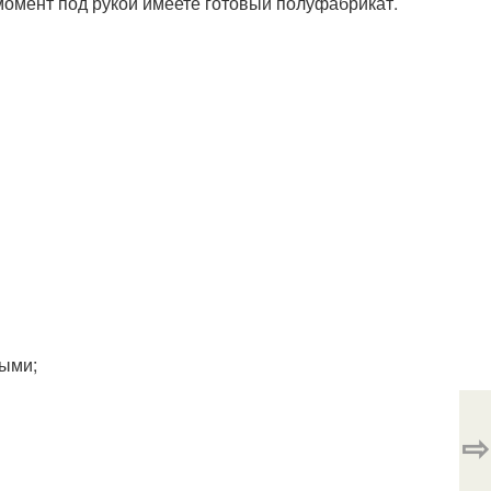
момент под рукой имеете готовый полуфабрикат.
мыми;
⇨