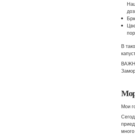
Наш
доз
Брю
Цве
пор
В так
капус
ВАЖНО
Замор
Мор
Мои г
Сегодн
приед
много