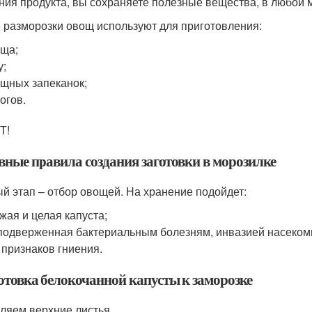
ния продукта, вы сохраняете полезные вещества, в любой 
 разморозки овощ используют для приготовления:
ща;
у;
щных запеканок;
огов.
Т!
вные правила создания заготовки в морозилке
й этап – отбор овощей. На хранение подойдет:
жая и целая капуста;
подверженная бактериальным болезням, инвазией насеко
 признаков гниения.
отовка белокочанной капусты к заморозке
ляем верхние листья.