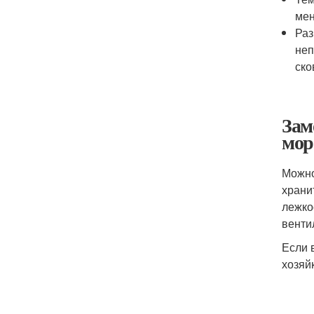
мен
Раз
неп
ско
Зам
мор
Можно
храни
лежко
венти
Если 
хозяй