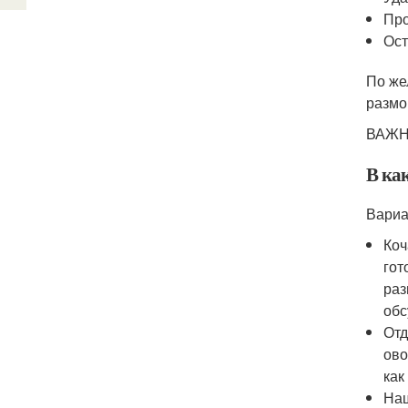
Про
Ост
По же
размо
ВАЖНО
В ка
Вариа
Коч
гот
раз
обс
Отд
ово
как
Наш