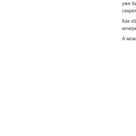
уже бы
секре
Как о
кочер
А мож