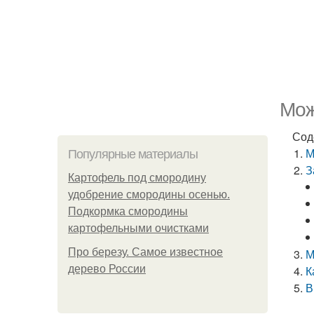
Мож
Сод
М
Популярные материалы
З
Картофель под смородину
удобрение смородины осенью.
Подкормка смородины
картофельными очистками
Про березу. Самое известное
М
дерево России
К
В