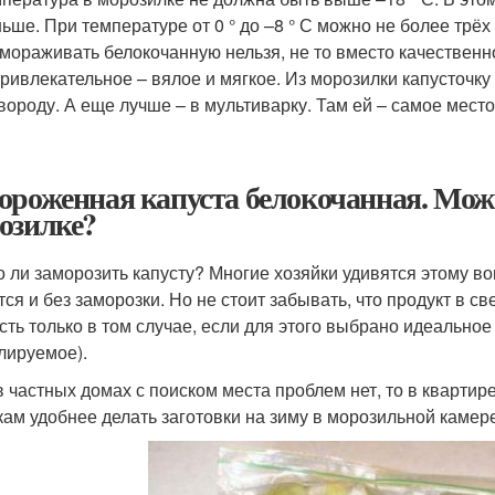
ьше. При температуре от 0 ° до –8 ° С можно не более трёх
мораживать белокочанную нельзя, не то вместо качественн
ривлекательное – вялое и мягкое. Из морозилки капусточку 
вороду. А еще лучше – в мультиварку. Там ей – самое место
ороженная капуста белокочанная. Мож
озилке?
 ли заморозить капусту? Многие хозяйки удивятся этому во
тся и без заморозки. Но не стоит забывать, что продукт в 
сть только в том случае, если для этого выбрано идеально
лируемое).
в частных домах с поиском места проблем нет, то в квартир
кам удобнее делать заготовки на зиму в морозильной камер