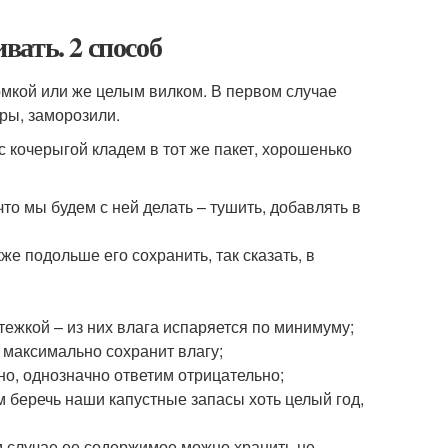
ать. 2 способ
мкой или же целым вилком. В первом случае
ры, заморозили.
с кочерыгой кладем в тот же пакет, хорошенько
то мы будем с ней делать – тушить, добавлять в
же подольше его сохранить, так сказать, в
тежкой – из них влага испаряется по минимуму;
 максимально сохранит влагу;
но, однозначно ответим отрицательно;
м беречь наши капустные запасы хоть целый год,
м случае ее содержимое можно хранить не