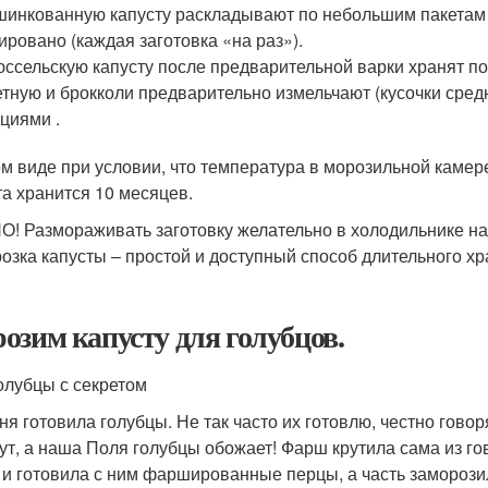
инкованную капусту раскладывают по небольшим пакетам и
ировано (каждая заготовка «на раз»).
ссельскую капусту после предварительной варки хранят по
тную и брокколи предварительно измельчают (кусочки сре
циями .
ом виде при условии, что температура в морозильной камере
та хранится 10 месяцев.
! Размораживать заготовку желательно в холодильнике на
озка капусты – простой и доступный способ длительного х
озим капусту для голубцов.
олубцы с секретом
я готовила голубцы. Не так часто их готовлю, честно говоря
ут, а наша Поля голубцы обожает! Фарш крутила сама из г
 и готовила с ним фаршированные перцы, а часть заморозил