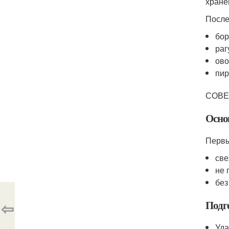
хране
После
бор
раг
ово
пир
СОВЕ
Осно
Первы
све
не 
без
⇦
Подг
Уда