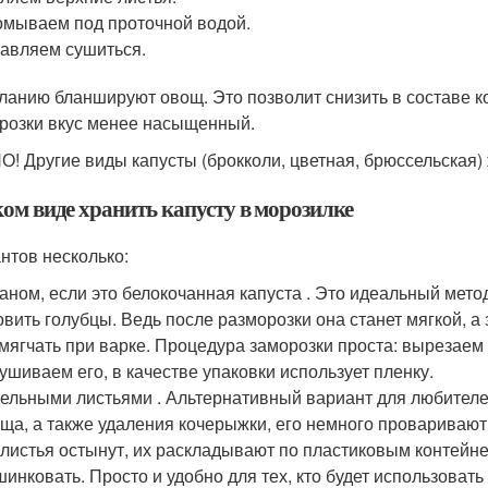
мываем под проточной водой.
авляем сушиться.
ланию бланшируют овощ. Это позволит снизить в составе ко
розки вкус менее насыщенный.
! Другие виды капусты (брокколи, цветная, брюссельская)
ком виде хранить капусту в морозилке
нтов несколько:
аном, если это белокочанная капуста . Это идеальный метод
овить голубцы. Ведь после разморозки она станет мягкой, 
мягчать при варке. Процедура заморозки проста: вырезае
ушиваем его, в качестве упаковки использует пленку.
ельными листьями . Альтернативный вариант для любител
ща, а также удаления кочерыжки, его немного проваривают 
 листья остынут, их раскладывают по пластиковым контейн
инковать. Просто и удобно для тех, кто будет использовать 