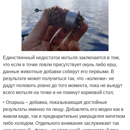
Единственный недостаток мотыля заключается в том,
что если в точке ловли присутствует окунь либо ерш,
данные животные добавки соберут его первыми. В
результате может получиться так, что «колючки» не
дадут половить ровно до того момента, пока не выедут
всего мотыля на точке и не покинут кормовой стол;
• Опарыш – добавка, показывающая достойные
результаты именно по лещу. Добавлять его модно как в
живом виде, так и предварительно умерщвляя кипятком
либо холодом. Отдельного внимания заслуживает так
называемый «фарш» из опарышей, нарезаемый при