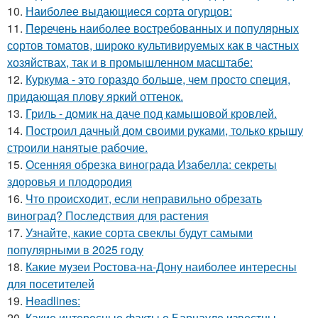
10.
Наиболее выдающиеся сорта огурцов:
11.
Перечень наиболее востребованных и популярных
сортов томатов, широко культивируемых как в частных
хозяйствах, так и в промышленном масштабе:
12.
Куркума - это гораздо больше, чем просто специя,
придающая плову яркий оттенок.
13.
Гриль - домик на даче под камышовой кровлей.
14.
Построил дачный дом своими руками, только крышу
строили нанятые рабочие.
15.
Осенняя обрезка винограда Изабелла: секреты
здоровья и плодородия
16.
Что происходит, если неправильно обрезать
виноград? Последствия для растения
17.
Узнайте, какие сорта свеклы будут самыми
популярными в 2025 году
18.
Какие музеи Ростова-на-Дону наиболее интересны
для посетителей
19.
Headlines:
20.
Какие интересные факты о Барнауле известны