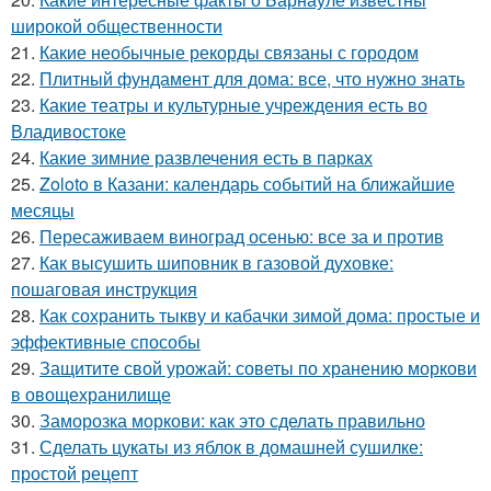
широкой общественности
21.
Какие необычные рекорды связаны с городом
22.
Плитный фундамент для дома: все, что нужно знать
23.
Какие театры и культурные учреждения есть во
Владивостоке
24.
Какие зимние развлечения есть в парках
25.
Zoloto в Казани: календарь событий на ближайшие
месяцы
26.
Пересаживаем виноград осенью: все за и против
27.
Как высушить шиповник в газовой духовке:
пошаговая инструкция
28.
Как сохранить тыкву и кабачки зимой дома: простые и
эффективные способы
29.
Защитите свой урожай: советы по хранению моркови
в овощехранилище
30.
Заморозка моркови: как это сделать правильно
31.
Сделать цукаты из яблок в домашней сушилке:
простой рецепт