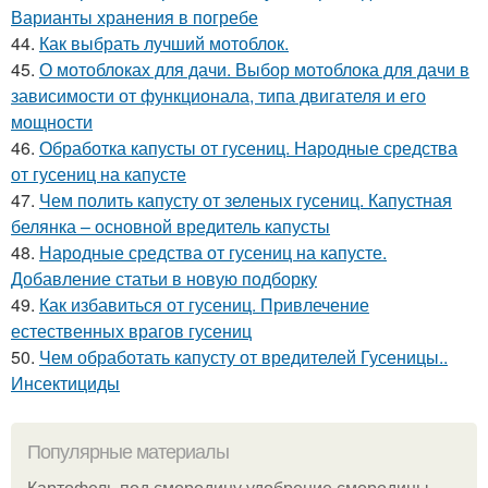
Варианты хранения в погребе
44.
Как выбрать лучший мотоблок.
45.
О мотоблоках для дачи. Выбор мотоблока для дачи в
зависимости от функционала, типа двигателя и его
мощности
46.
Обработка капусты от гусениц. Народные средства
от гусениц на капусте
47.
Чем полить капусту от зеленых гусениц. Капустная
белянка – основной вредитель капусты
48.
Народные средства от гусениц на капусте.
Добавление статьи в новую подборку
49.
Как избавиться от гусениц. Привлечение
естественных врагов гусениц
50.
Чем обработать капусту от вредителей Гусеницы..
Инсектициды
Популярные материалы