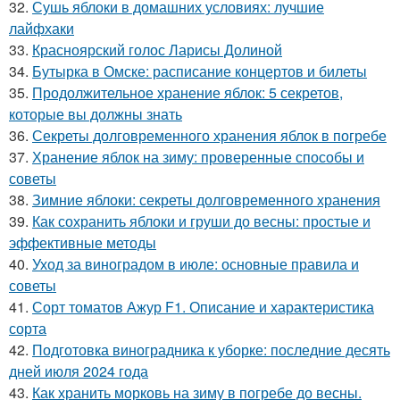
32.
Сушь яблоки в домашних условиях: лучшие
лайфхаки
33.
Красноярский голос Ларисы Долиной
34.
Бутырка в Омске: расписание концертов и билеты
35.
Продолжительное хранение яблок: 5 секретов,
которые вы должны знать
36.
Секреты долговременного хранения яблок в погребе
37.
Хранение яблок на зиму: проверенные способы и
советы
38.
Зимние яблоки: секреты долговременного хранения
39.
Как сохранить яблоки и груши до весны: простые и
эффективные методы
40.
Уход за виноградом в июле: основные правила и
советы
41.
Сорт томатов Ажур F1. Описание и характеристика
сорта
42.
Подготовка виноградника к уборке: последние десять
дней июля 2024 года
43.
Как хранить морковь на зиму в погребе до весны.