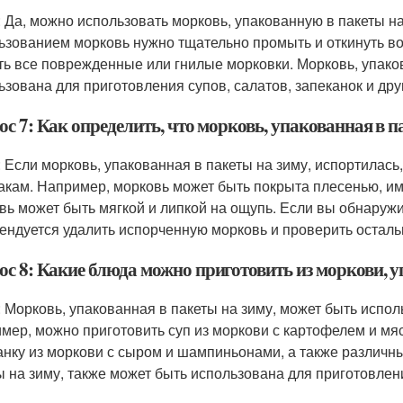
: Да, можно использовать морковь, упакованную в пакеты на
ьзованием морковь нужно тщательно промыть и откинуть во
ть все поврежденные или гнилые морковки. Морковь, упаков
ьзована для приготовления супов, салатов, запеканок и дру
с 7: Как определить, что морковь, упакованная в п
: Если морковь, упакованная в пакеты на зиму, испортилась
акам. Например, морковь может быть покрыта плесенью, им
вь может быть мягкой и липкой на ощупь. Если вы обнаружи
ендуется удалить испорченную морковь и проверить осталь
ос 8: Какие блюда можно приготовить из моркови, у
: Морковь, упакованная в пакеты на зиму, может быть испо
мер, можно приготовить суп из моркови с картофелем и мяс
анку из моркови с сыром и шампиньонами, а также различны
ы на зиму, также может быть использована для приготовлен