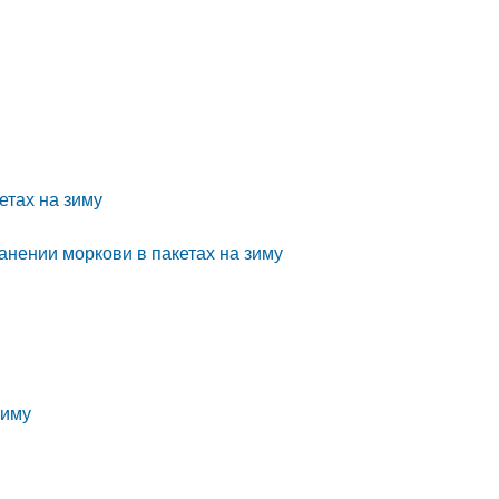
етах на зиму
нении моркови в пакетах на зиму
зиму