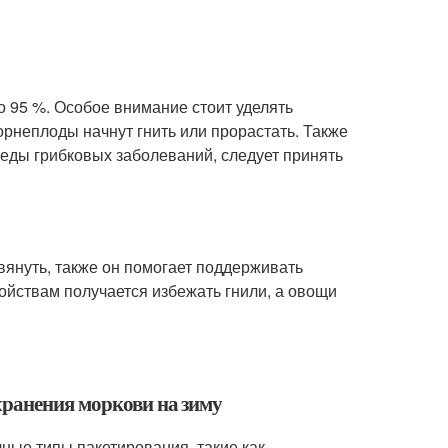
о 95 %. Особое внимание стоит уделять
орнеплоды начнут гнить или прорастать. Также
леды грибковых заболеваний, следует принять
вянуть, также он помогает поддерживать
ойствам получается избежать гнили, а овощи
хранения моркови на зиму
ные типы пакетирования, такие как