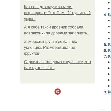
Как соседка научила меня
выращивать "тот Самый" пушистый
К
укроп.
А я себе такой дровник собрала,
вот закончила дровами заполнять.
Заморозка груш в домашних
К
условиях. Размораживание
К
фруктов
К
Строительство дома с нуля: все, что
вам нужно знать
К