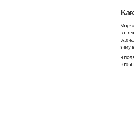
Как
Морко
в све
вариа
зиму 
и под
Чтобы