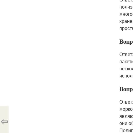
полиэ
много
хране
прост
Вопр
Ответ
пакет
неско
испол
Вопр
Ответ
морко
являю
⇦
они о
Полип