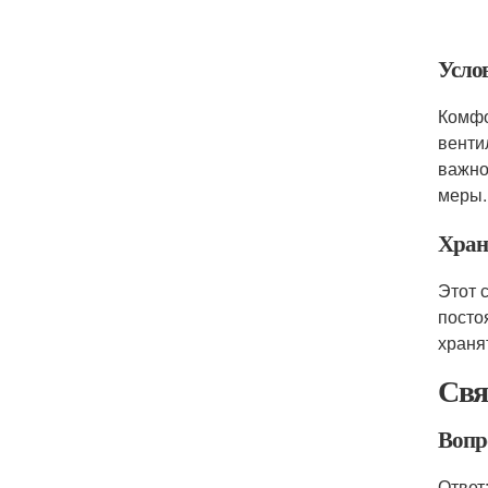
Усло
Комфо
венти
важно
меры.
Хране
Этот 
посто
храня
Свя
Вопр
Ответ