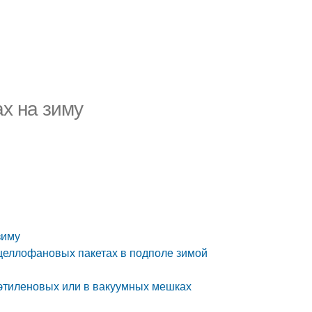
ах на зиму
зиму
целлофановых пакетах в подполе зимой
этиленовых или в вакуумных мешках