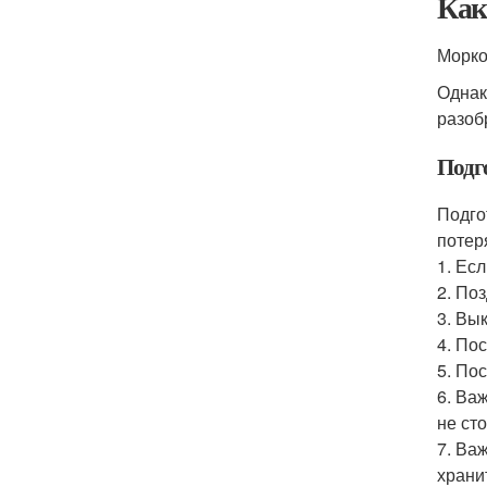
Как
Морко
Однак
разоб
Подг
Подго
потер
1. Ес
2. По
3. Вы
4. По
5. По
6. Ва
не ст
7. Ва
храни