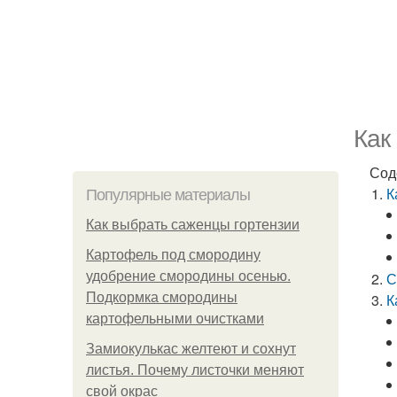
Как
Сод
К
Популярные материалы
Как выбрать саженцы гортензии
Картофель под смородину
удобрение смородины осенью.
С
Подкормка смородины
К
картофельными очистками
Замиокулькас желтеют и сохнут
листья. Почему листочки меняют
свой окрас