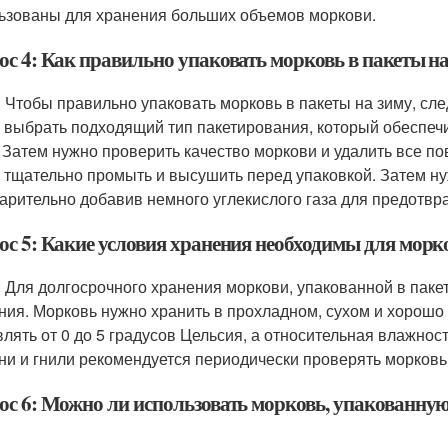
ьзованы для хранения больших объемов моркови.
ос 4: Как правильно упаковать морковь в пакеты на
: Чтобы правильно упаковать морковь в пакеты на зиму, сл
 выбрать подходящий тип пакетирования, который обеспеч
. Затем нужно проверить качество моркови и удалить все 
 тщательно промыть и высушить перед упаковкой. Затем ну
арительно добавив немного углекислого газа для предотвр
ос 5: Какие условия хранения необходимы для морко
: Для долгосрочного хранения моркови, упакованной в пак
ния. Морковь нужно хранить в прохладном, сухом и хорош
влять от 0 до 5 градусов Цельсия, а относительная влажнос
ни и гнили рекомендуется периодически проверять морковь
ос 6: Можно ли использовать морковь, упакованную 