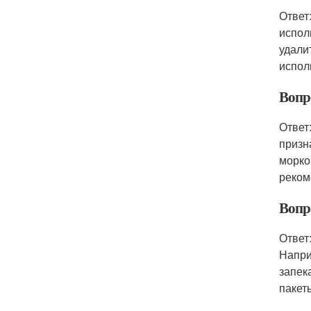
Ответ
испол
удали
испол
Вопро
Ответ
призн
морко
реком
Вопр
Ответ
Напри
запек
пакет