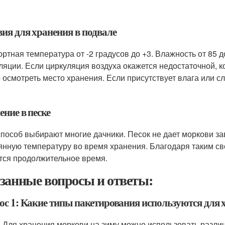
вия для хранения в подвале
ртная температура от -2 градусов до +3. Влажность от 85 д
ляции. Если циркуляция воздуха окажется недостаточной, к
 осмотреть место хранения. Если присутствует влага или с
ние в песке
способ выбирают многие дачники. Песок не дает моркови за
янную температуру во время хранения. Благодаря таким св
тся продолжительное время.
занные вопросы и ответы:
ос 1: Какие типы пакетирования используются для 
: Для хранения моркови на зиму можно использовать различ