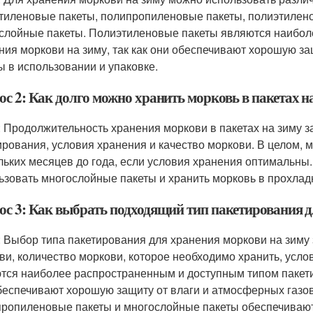
тиленовые пакеты, полипропиленовые пакеты, полиэтилен
слойные пакеты. Полиэтиленовые пакеты являются наибол
ния моркови на зиму, так как они обеспечивают хорошую за
ы в использовании и упаковке.
ос 2: Как долго можно хранить морковь в пакетах н
: Продолжительность хранения моркови в пакетах на зиму за
ирования, условия хранения и качество моркови. В целом, м
льких месяцев до года, если условия хранения оптимальны
ьзовать многослойные пакеты и хранить морковь в прохлад
ос 3: Как выбрать подходящий тип пакетирования д
: Выбор типа пакетирования для хранения моркови на зиму з
ви, количество моркови, которое необходимо хранить, усл
тся наиболее распространенным и доступным типом пакетир
беспечивают хорошую защиту от влаги и атмосферных газов,
ропиленовые пакеты и многослойные пакеты обеспечивают