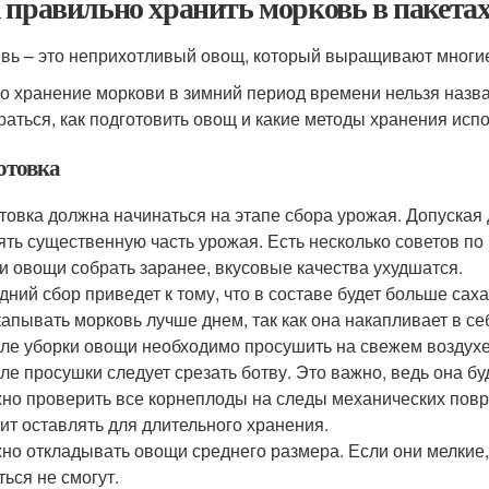
 правильно хранить морковь в пакетах
вь – это неприхотливый овощ, который выращивают многие
о хранение моркови в зимний период времени нельзя назва
раться, как подготовить овощ и какие методы хранения испо
отовка
товка должна начинаться на этапе сбора урожая. Допуская
ять существенную часть урожая. Есть несколько советов по 
ли овощи собрать заранее, вкусовые качества ухудшатся.
здний сбор приведет к тому, что в составе будет больше сах
капывать морковь лучше днем, так как она накапливает в се
сле уборки овощи необходимо просушить на свежем воздухе
сле просушки следует срезать ботву. Это важно, ведь она бу
жно проверить все корнеплоды на следы механических повр
оит оставлять для длительного хранения.
жно откладывать овощи среднего размера. Если они мелкие, 
ться не смогут.