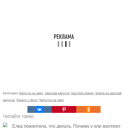
Категории:
Капуста на зиму
,
Цветная капуста
,
Быстрое блюдо
,
Блюдо из цветной
капусты
,
Рецепт с фото
,
Капусты на зиму
Читайте также