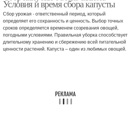
Условия и время сбора капусты
полосе
Сбор урожая - ответственный период, который
определяет его сохранность и ценность. Выбор точных
сроков определяется временем созревания овощей,
Капуста в погребе
Ранняя капуста
погодными условиями. Правильная уборка способствует
длительному хранению и сбережению всей питательной
ценности растений. Капуста – один из любимых овощей.
Капуста на зиму
Среднепоздняя капуста
Капусты по сортам
Капуста на хранение
Капуста с огорода
Среднеспелая капуста