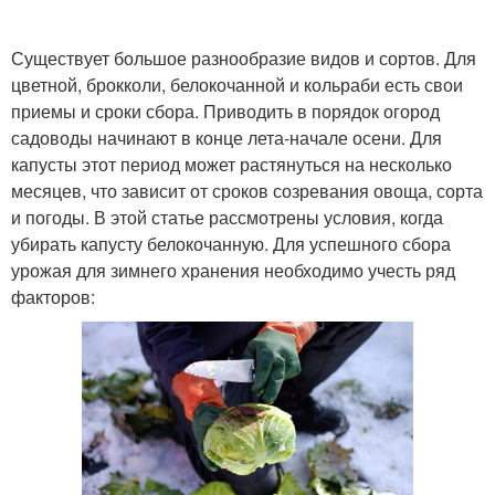
Существует большое разнообразие видов и сортов. Для
цветной, брокколи, белокочанной и кольраби есть свои
Краснокочанная капуста
Кочены для хранения
приемы и сроки сбора. Приводить в порядок огород
садоводы начинают в конце лета-начале осени. Для
капусты этот период может растянуться на несколько
месяцев, что зависит от сроков созревания овоща, сорта
Хранение в квартире
Поздний капуста
и погоды. В этой статье рассмотрены условия, когда
убирать капусту белокочанную. Для успешного сбора
урожая для зимнего хранения необходимо учесть ряд
факторов:
Хранение на зиму
Цветная капуста
Капусты перед
Капусты с огорода
хранением