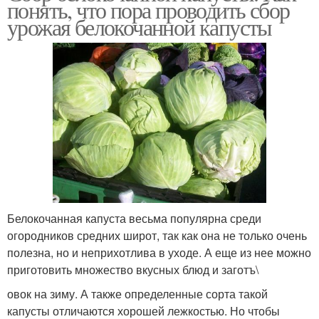
понять, что пора проводить сбор
урожая белокочанной капусты
Место для хранения
Капусты в песок
Капусты к зимнему
Капусты в октябре
хранению
Закладки на хранение
Хранения в холоде
Белокочанная капуста весьма популярна среди
огородников средних широт, так как она не только очень
полезна, но и неприхотлива в уходе. А еще из нее можно
приготовить множество вкусных блюд и заготъ\
овок на зиму. А также определенные сорта такой
капусты отличаются хорошей лежкостью. Но чтобы