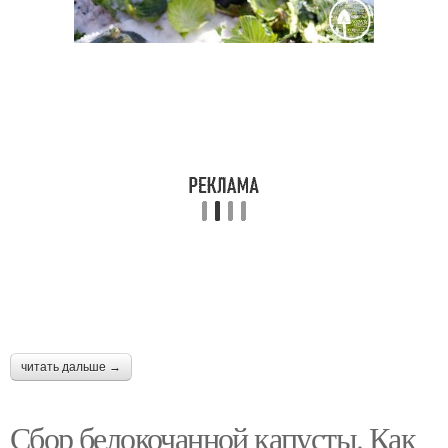
Капусты для
Уход за капустой
длительного хранения
Места для длительного
Капусты в целлофане
хранения
Капусты в
Хранения в
овощехранилище
зависимости
читать дальше →
Капусты в глине
Брюссельская капуста
Сбор белокочанной капусты. Как