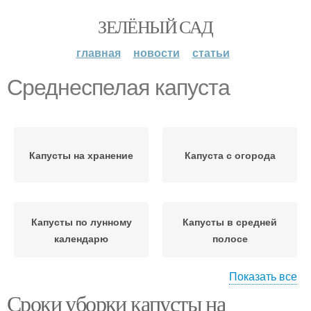
ЗЕЛЁНЫЙ САД
главная
новости
статьи
Среднеспелая капуста
Капусты на хранение
Капуста с огорода
Капусты по лунному
Капусты в средней
календарю
полосе
Показать все
Сроки уборки капусты на
Капуста в погребе
Краснокочанная капуста