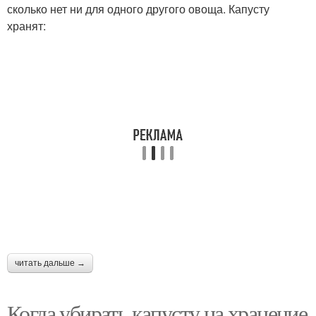
сколько нет ни для одного другого овоща. Капусту
хранят:
Капусты в целлофане
Капусты по сортам
Капуста с грядки
Капусты на хранение
Ранняя капуста
Среднеспелая капуста
читать дальше →
Капусты в октябре
Когда убирать капусту на хранение