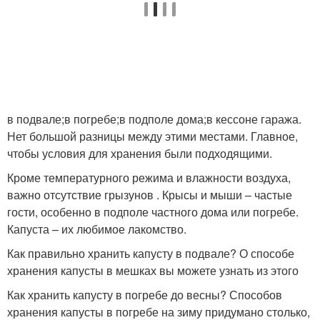
Капусты в сибири
Поздняя капуста
в подвале;в погребе;в подполе дома;в кессоне гаража.
Капусты к зимнему
Нет большой разницы между этими местами. Главное,
Погреба для хранения
хранению
чтобы условия для хранения были подходящими.
Кроме температурного режима и влажности воздуха,
важно отсутствие грызунов . Крысы и мыши – частые
Капусты для
гости, особенно в подполе частного дома или погребе.
Капусты в погребе
длительного хранения
Капуста – их любимое лакомство.
Как правильно хранить капусту в подвале? О способе
хранения капусты в мешках вы можете узнать из этого
Капусты в вакуумном
Капусты на зиму
Как хранить капусту в погребе до весны? Способов
пакете
хранения капусты в погребе на зиму придумано столько,