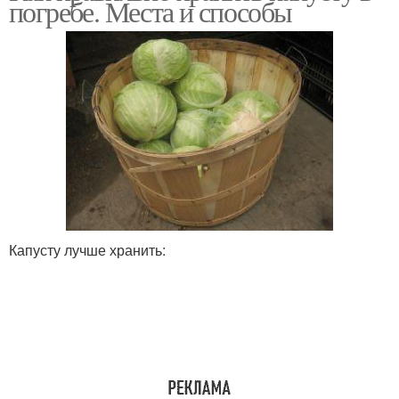
погребе. Места и способы
Капусты в средней
Капуста на хранение
полосе
Капусты по лунному
Поздний капуста
календарю
Капусту лучше хранить:
Среднепоздняя капуста
Пекинская капуста
Капуста с огорода
Квашеная капуста