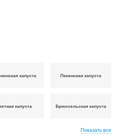
екинская капуста
Пекинская капуста
ветная капуста
Брюссельская капуста
Показать все
Капусты по лунному
оздняя капуста