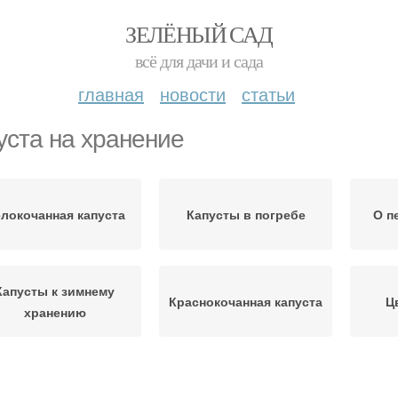
ЗЕЛЁНЫЙ САД
всё для дачи и сада
главная
новости
статьи
уста на хранение
локочанная капуста
Капусты в погребе
О п
Капусты к зимнему
Краснокочанная капуста
Ц
хранению
Капусты в средней
Капуста в погребе
П