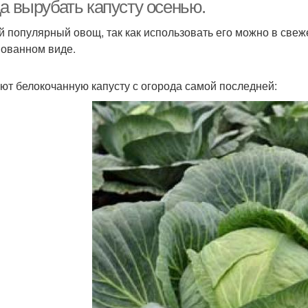
полосе
а вырубать капусту осенью.
 популярный овощ, так как использовать его можно в свеж
ованном виде.
греба для хранения
Капуста на зиму
По
ют белокочанную капусту с огорода самой последней:
Капусты по сортам
Среднепоздняя капуста
Ка
Цены
Капуста с грядки
Капуста в зависимости
очены для хранения
Хранение в квартире
Ка