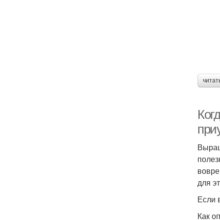
читат
Когд
при
Выращ
полез
вовре
для эт
Если 
Как о