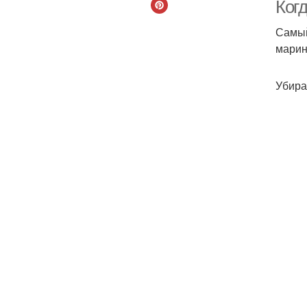
Когд
Самый
марин
По
Убира
К