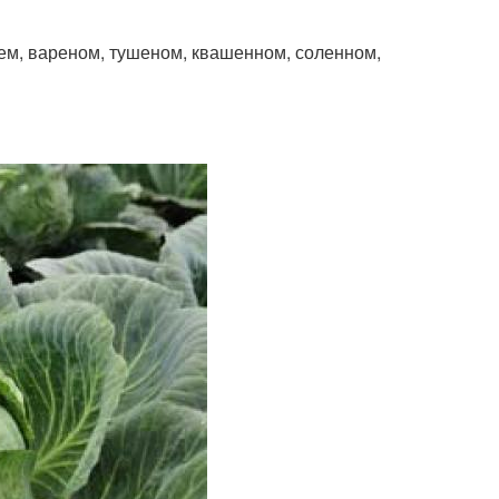
календарю
ем, вареном, тушеном, квашенном, соленном,
здний капуста
Капусты с огорода
пуста с огорода
Капусты на хранение
 на белокочанную
Капусты в октябре
капусту
пусты в сибири
Хранение на зиму