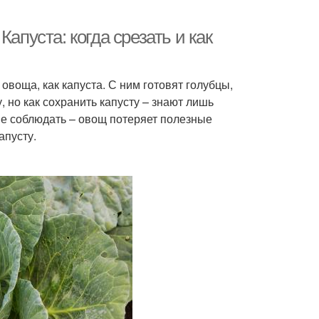
апуста: когда срезать и как
воща, как капуста. С ним готовят голубцы,
 но как сохранить капусту – знают лишь
не соблюдать – овощ потеряет полезные
апусту.