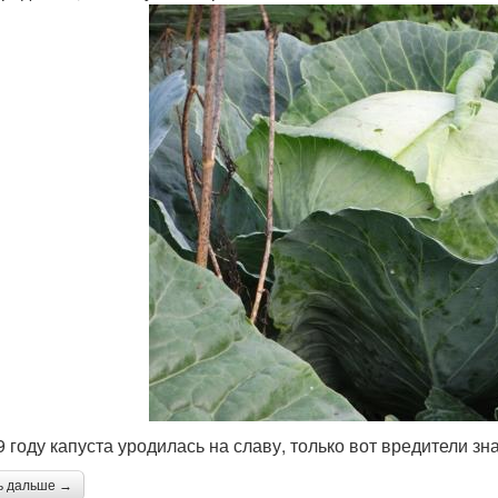
9 году капуста уродилась на славу, только вот вредители зн
ь дальше →