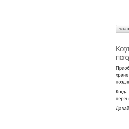
М
читат
Когд
пог
Приоб
хране
поздн
Когда
перен
Давай