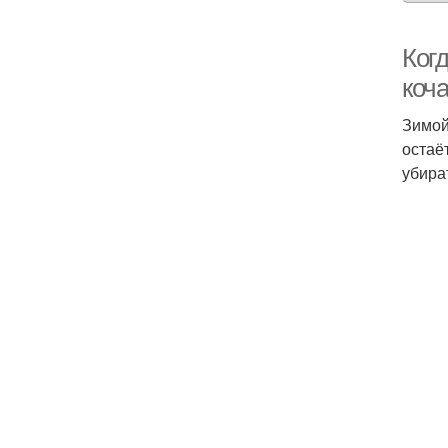
Когд
коч
Зимой
остаё
убира