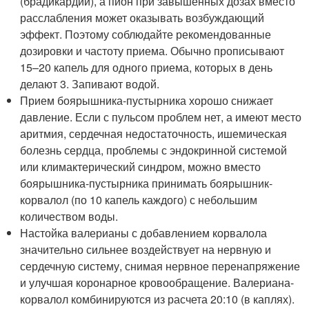
(брадикардии), а пион при завышенных дозах вместо
расслабления может оказывать возбуждающий
эффект. Поэтому соблюдайте рекомендованные
дозировки и частоту приема. Обычно прописывают
15–20 капель для одного приема, которых в день
делают 3. Запивают водой.
Прием боярышника-пустырника хорошо снижает
давление. Если с пульсом проблем нет, а имеют место
аритмия, сердечная недостаточность, ишемическая
болезнь сердца, проблемы с эндокринной системой
или климактерический синдром, можно вместо
боярышника-пустырника принимать боярышник-
корвалол (по 10 капель каждого) с небольшим
количеством воды.
Настойка валерианы с добавлением корвалола
значительно сильнее воздействует на нервную и
сердечную систему, снимая нервное перенапряжение
и улучшая коронарное кровообращение. Валериана-
корвалол комбинируются из расчета 20:10 (в каплях).