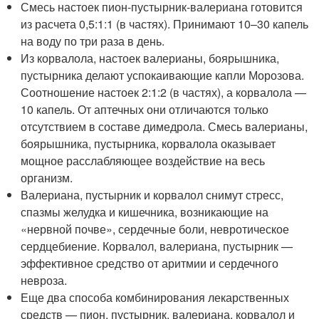
Смесь настоек пион-пустырник-валериана готовится
из расчета 0,5:1:1 (в частях). Принимают 10–30 капель
на воду по три раза в день.
Из корвалола, настоек валерианы, боярышника,
пустырника делают успокаивающие капли Морозова.
Соотношение настоек 2:1:2 (в частях), а корвалола —
10 капель. От аптечных они отличаются только
отсутствием в составе димедрола. Смесь валерианы,
боярышника, пустырника, корвалола оказывает
мощное расслабляющее воздействие на весь
организм.
Валериана, пустырник и корвалол снимут стресс,
спазмы желудка и кишечника, возникающие на
«нервной почве», сердечные боли, невротическое
сердцебиение. Корвалол, валериана, пустырник —
эффективное средство от аритмии и сердечного
невроза.
Еще два способа комбинирования лекарственных
средств — пион, пустырник, валериана, корвалол и