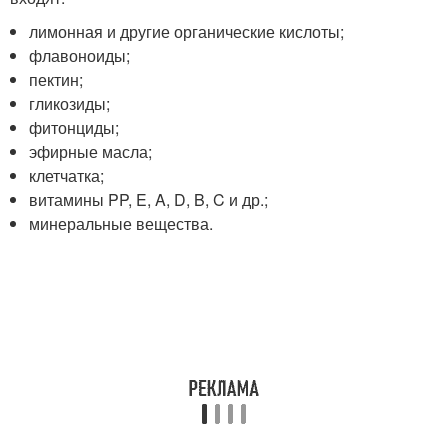
лимонная и другие органические кислоты;
флавоноиды;
пектин;
гликозиды;
фитонциды;
эфирные масла;
клетчатка;
витамины PP, E, A, D, B, C и др.;
минеральные вещества.