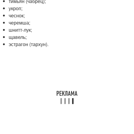
тимьян (чабрец);
укроп;
чеснок;
черемша;
шнитт-лук;
щавель;
эстрагон (тархун).