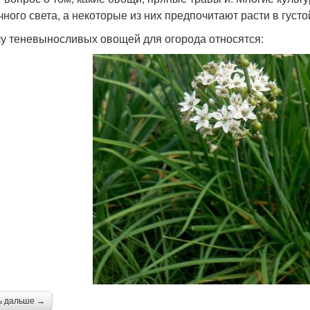
чного света, а некоторые из них предпочитают расти в густо
лу теневыносливых овощей для огорода относятся:
ь дальше →