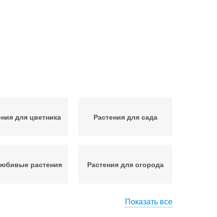
ения для цветника
Растения для сада
любивые растения
Растения для огорода
Показать все
невыносливые
Светолюбивые