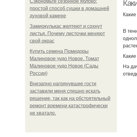
Сэкономьте сезонное яблоко:
Как
простой способ сушки в домашней
Какие
духовой камере
Замиокулькас желтеют и сохнут
Р
В тен
листья. Почему листочки меняют
однол
свой окрас
расте
Купить семена Помидоры
Какие
Малиновое чудо Новое. Томат
На да
Малиновое чудо Новое (Сады
отвед
России)
Внезапно нагрянувшие гости
заставили меня спешно искать
решение, так как на обстоятельный
ремонт времени катастрофически
не хватало.