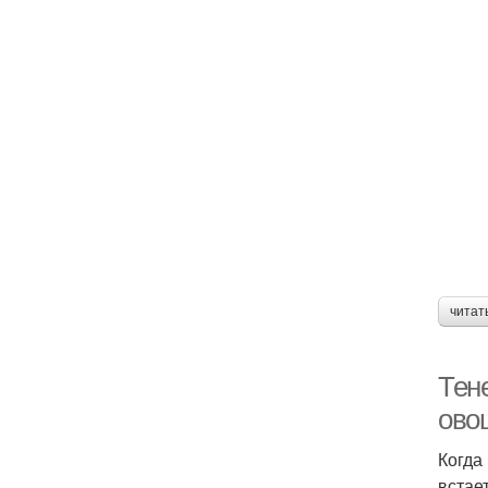
читат
Тен
ово
Когда
встае