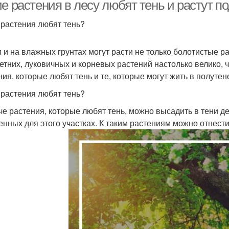
ие растения в лесу любят тень и растут 
 растения любят тень?
Растения в
За
астения в природе
и и на влажных грунтах могут расти не только болотистые р
оранжерейных и
етних, луковичных и корневых растений настолько велико, 
ния, которые любят тень и те, которые могут жить в полуте
 растения любят тень?
че растения, которые любят тень, можно высадить в тени де
енных для этого участках. К таким растениям можно отнести