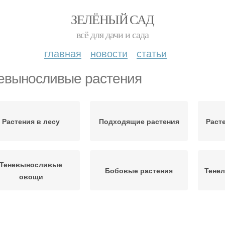
ЗЕЛЁНЫЙ САД
всё для дачи и сада
главная
новости
статьи
евыносливые растения
Растения в лесу
Подходящие растения
Раст
Теневыносливые
Бобовые растения
Тене
овощи
Те
омнатные растения
Пальмовые растения