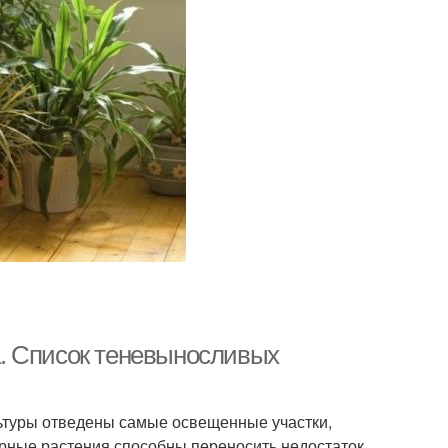
. Список теневыносливых
льтуры отведены самые освещенные участки,
турные растения способны переносить недостаток