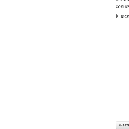
солне
К чис
читат