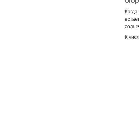
ого
Когда
встае
солне
К чис