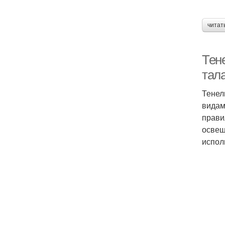
читат
Тен
тал
Тенел
видам
прави
освещ
испол