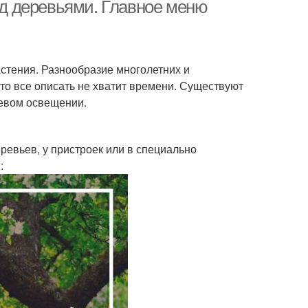
крупномеры
растения
под деревьями. Главное меню
сухоустойчивые
астения. Разнообразие многолетних и
растения
что все описать не хватит времени. Существуют
невом освещении.
ревьев, у пристроек или в специально
: