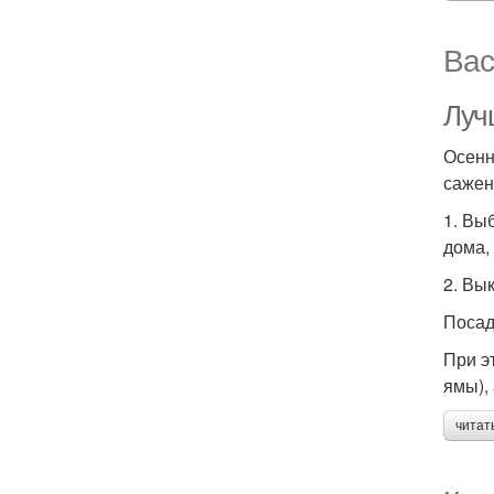
Вас
Луч
Осенн
сажен
1. Вы
дома,
2. Вы
Посад
При э
ямы), 
читат