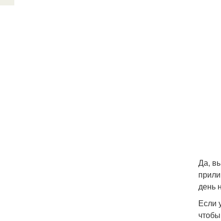
Да, в
прили
день 
Если 
чтобы