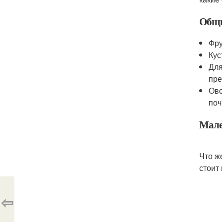
Общи
Фру
Кус
Для
пре
Ово
поч
Мале
Что ж
стоит
⇦