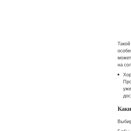
Такой
особе
может
на со
Хор
Про
уже
дос
Каки
Выбир