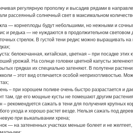
ечивая регулярную прополку и высадив рядами в направлен
али рассеянный солнечный свет в максимальном количестве
кла — корнеплоды будут небольшими, но нежными и сочным
ис и редька — не нуждаются в продолжительном световом д
точных стрелок. В густой тени редис можно выращивать н
дках;
уста: белокочанная, китайская, цветная – при посадке эти
оший урожай. На солнце головки цветной капусты зеленеют
рытых грядках их специально затеняют. В полутени растен
кколи – этот вид отличается особой неприхотливостью. Мо
тах;
ень – при хорошем поливе очень быстро разрастается и да
ит там, где его мощные кусты не помешают другим растени
н – рекомендуется сажать в тени для получения крупных ко
бого ухода и хорошо растет везде. Нельзя сажать под дере
невую при выкапывании хрена;
нок — на затененных участках меньше болеет и не желтеет,
оматными;