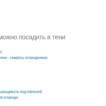
можно посадить в тени
и
тени - секреты огородников
выращивать под яблоней
я огорода