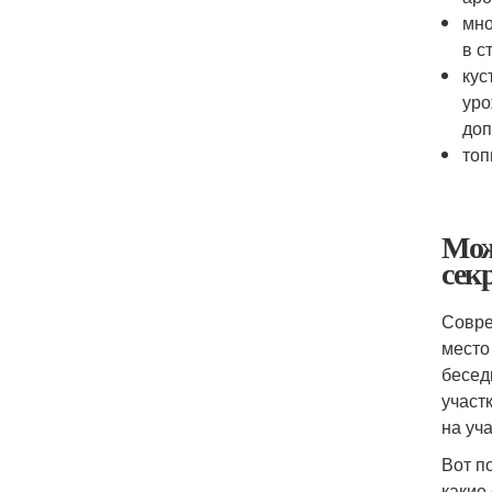
мно
в с
кус
уро
доп
топ
Мож
сек
Совре
место
бесед
участ
на уч
Вот п
какие