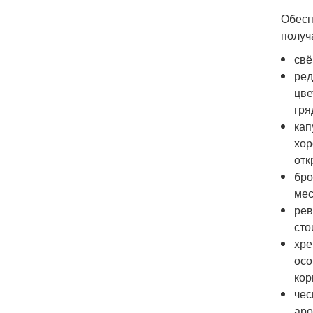
Обесп
получ
свё
ред
цве
гря
кап
хор
отк
бро
мес
рев
сто
хре
осо
кор
чес
ар