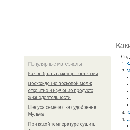
Как
Сод
К
Популярные материалы
М
Как выбрать саженцы гортензии
Восхождение восковой моли:
открытие и изучение продукта
жизнедеятельности
Шелуха семечек, как удобрение.
К
Мульча
С
При какой температуре сушить