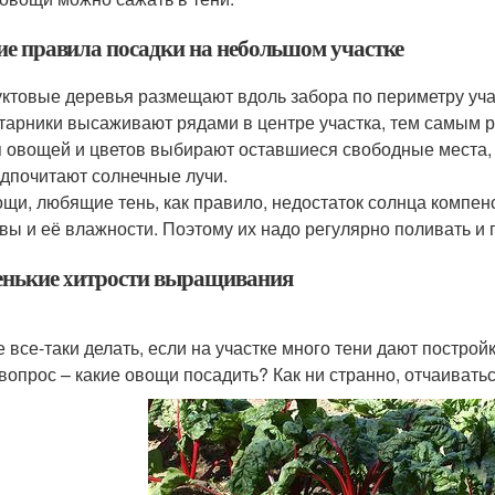
е правила посадки на небольшом участке
ктовые деревья размещают вдоль забора по периметру уча
тарники высаживают рядами в центре участка, тем самым р
 овощей и цветов выбирают оставшиеся свободные места, у
дпочитают солнечные лучи.
щи, любящие тень, как правило, недостаток солнца компе
вы и её влажности. Поэтому их надо регулярно поливать и
нькие хитрости выращивания
е все-таки делать, если на участке много тени дают постро
 вопрос – какие овощи посадить? Как ни странно, отчаиватьс