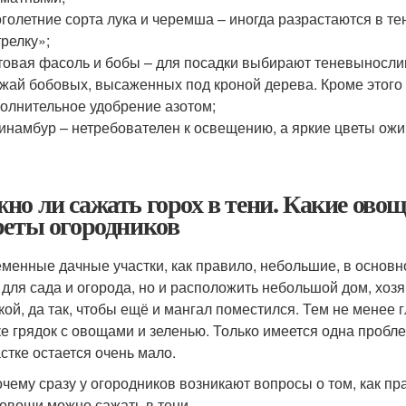
голетние сорта лука и черемша – иногда разрастаются в тен
трелку»;
товая фасоль и бобы – для посадки выбирают теневыносли
жай бобовых, высаженных под кроной дерева. Кроме этого 
олнительное удобрение азотом;
инамбур – нетребователен к освещению, а яркие цветы ожи
но ли сажать горох в тени. Какие овощ
реты огородников
менные дачные участки, как правило, небольшие, в основном
 для сада и огорода, но и расположить небольшой дом, хозя
кой, да так, чтобы ещё и мангал поместился. Тем не менее 
ке грядок с овощами и зеленью. Только имеется одна пробл
астке остается очень мало.
очему сразу у огородников возникают вопросы о том, как п
 овощи можно сажать в тени.