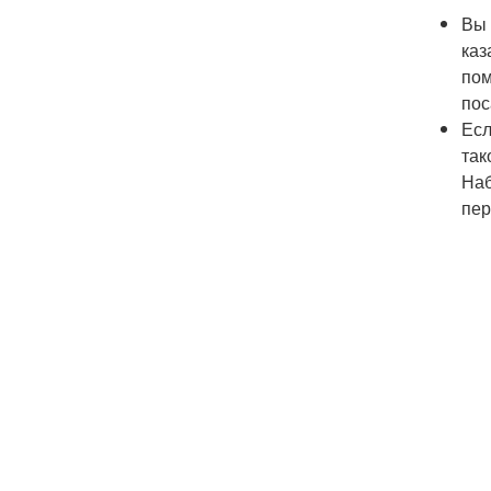
Вы 
каз
пом
пос
Есл
так
Наб
пер