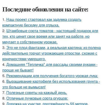
Последние обновления на сайте:
1.
Наш проект стартовал как задумка создать
компактную беседку для отдыха.
2.
Штамбовые сорта томатов - настоящий подарок для
тех, кто ценит свое время или занят на работе, но
мечтает о собственном урожае.
3.
Это не плод фантазии, а реальная картина: из полена
действительно торчат угрожающие отростки, схожие с
конечностями умершего.
4.
Домашняя "Тепличка" для рассады своими руками -
проще не бывает!
5.
Рекомендации для получения богатого урожая лука:
6.
Выращивание картофеля без использования грунта -
это больше не вымысел!
7.
Полезные советы на каждый день.
8.
Отличные пучковые сорта огурцов:
9.
Дорожка на участке, протяжённость 55 метров,