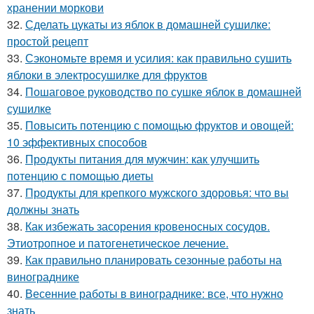
хранении моркови
32.
Сделать цукаты из яблок в домашней сушилке:
простой рецепт
33.
Сэкономьте время и усилия: как правильно сушить
яблоки в электросушилке для фруктов
34.
Пошаговое руководство по сушке яблок в домашней
сушилке
35.
Повысить потенцию с помощью фруктов и овощей:
10 эффективных способов
36.
Продукты питания для мужчин: как улучшить
потенцию с помощью диеты
37.
Продукты для крепкого мужского здоровья: что вы
должны знать
38.
Как избежать засорения кровеносных сосудов.
Этиотропное и патогенетическое лечение.
39.
Как правильно планировать сезонные работы на
винограднике
40.
Весенние работы в винограднике: все, что нужно
знать