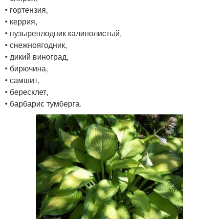
• гортензия,
• керрия,
• пузыреплодник калинолистый,
• снежноягодник,
• дикий виноград,
• бирючина,
• самшит,
• бересклет,
• барбарис тумберга.