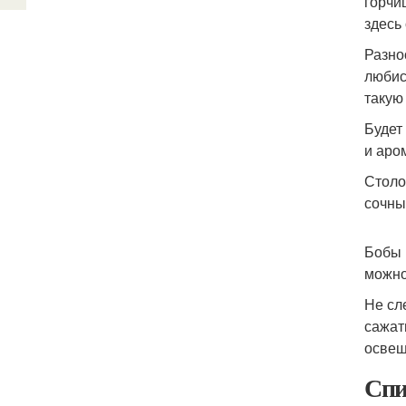
горчи
здесь
Разно
любис
такую
Будет 
и аро
Столо
сочны
Бобы 
можно
Не сл
сажат
освещ
Спи