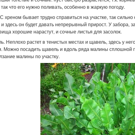
, так что его нужно поливать, особенно в жаркую погоду.
 С хреном бывает трудно справиться на участке, так сильно 
– и здесь он будет давать непрерывный прирост. У забора, з
вища хорошие нарастут, и сочные листья для засолок.
ь. Неплохо растет в тенистых местах и щавель, здесь у не
я. Можно посадить щавель и вдоль ряда малины сплошной по
лзание малины по участку.