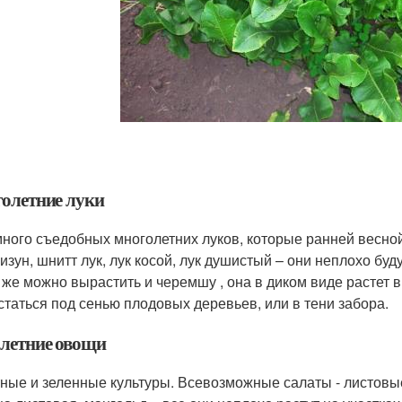
олетние луки
много съедобных многолетних луков, которые ранней весной
лизун, шнитт лук, лук косой, лук душистый – они неплохо буд
 же можно вырастить и черемшу , она в диком виде растет в
статься под сенью плодовых деревьев, или в тени забора.
летние овощи
ные и зеленные культуры. Всевозможные салаты - листовые 