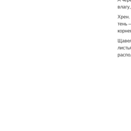
влагу
Хрен.
тень 
корне
Щавел
листь
распо