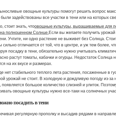
ыносливые овощные культуры помогут решить вопрос макс
 были задействованы все участки в тени или на которых све
, стоит знать, что
овощные культуры, выращиваемые для п
 на полноценном Солнце.
Если вы желаете получить урожай 
ени. Учтите, ни одно растение не выживет без Солнца. Стоит
 сильно отличается от той, что в центре, и уж тем более, чт
руя посадку в тени, обязательно нужно учитывать климатич
асно растут томаты, кабачки и огурцы. Недостаток Солнца н
тся на их вкусе и размерах.
где нет стабильного теплого лета растения, посаженные в г
ой урожай не стоит. В холодную и дождливую погоду из-за н
, появляется большое количество слизней и улиток. Поэто
ивать овощные культуры нужно все-таки на солнечных учас
можно посадить в тени
ечивая регулярную прополку и высадив рядами в направлен