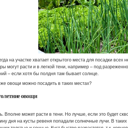
егда на участке хватает открытого места для посадки все
уры могут расти и в легкой тени, например – под разреженн
ний – если хотя бы полдня там бывает солнце.
 же овощи можно посадить в таких местах?
олетние овощи
ь. Вполне может расти в тени. Но лучше, если это будет скв
ину дня на кусты ревеня попадали солнечные лучи. В таких
ешки толстые и сочные. Куст быстро разрастется, т.к. корн