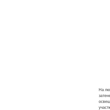
На лю
затен
освещ
участк