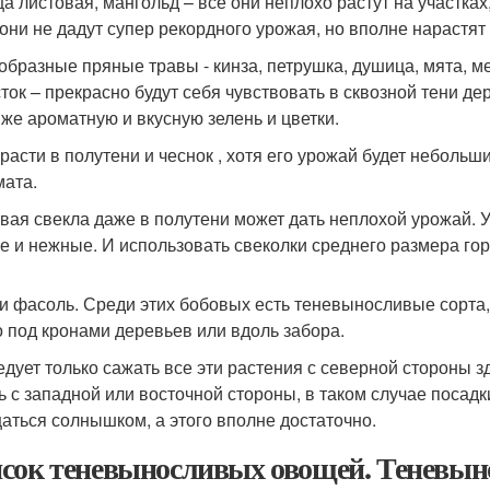
ца листовая, мангольд – все они неплохо растут на участках
 они не дадут супер рекордного урожая, но вполне нарастят
образные пряные травы - кинза, петрушка, душица, мята, мел
ток – прекрасно будут себя чувствовать в сквозной тени дер
 же ароматную и вкусную зелень и цветки.
расти в полутени и чеснок , хотя его урожай будет небольши
мата.
вая свекла даже в полутени может дать неплохой урожай. 
е и нежные. И использовать свеколки среднего размера гор
и фасоль. Среди этих бобовых есть теневыносливые сорта, 
 под кронами деревьев или вдоль забора.
едует только сажать все эти растения с северной стороны з
ь с западной или восточной стороны, в таком случае посадк
аться солнышком, а этого вполне достаточно.
сок теневыносливых овощей. Теневын