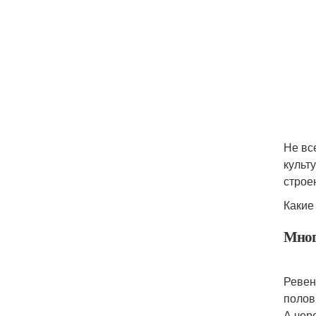
Не вс
культ
строе
Какие
Мног
Ревен
полов
А чер