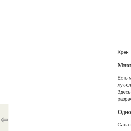
Хрен
Мног
Есть 
лук-с
Здесь
разра
Одно
⇦
Салат