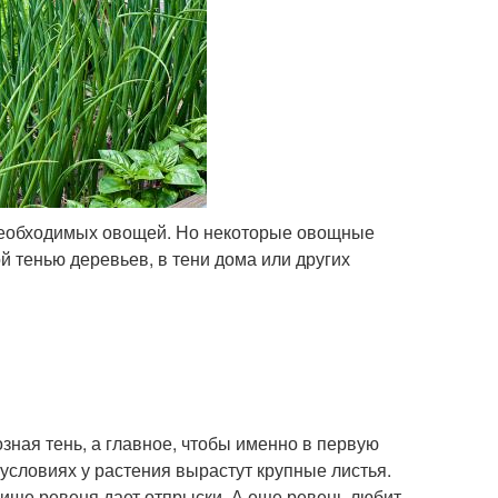
х необходимых овощей. Но некоторые овощные
ой тенью деревьев, в тени дома или других
озная тень, а главное, чтобы именно в первую
 условиях у растения вырастут крупные листья.
евище ревеня дает отпрыски. А еще ревень любит