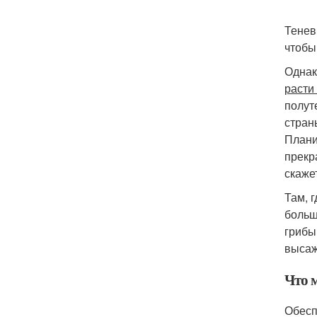
Тенев
чтобы
Однако
расти
полут
страны
Плани
прекр
скаже
Там, 
больш
грибы
высаж
Что 
Обесп