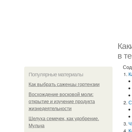
Как
в т
Сод
К
Популярные материалы
Как выбрать саженцы гортензии
Восхождение восковой моли:
открытие и изучение продукта
С
жизнедеятельности
Шелуха семечек, как удобрение.
Ч
Мульча
К