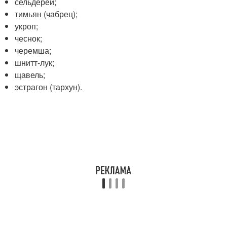
сельдерей;
тимьян (чабрец);
укроп;
чеснок;
черемша;
шнитт-лук;
щавель;
эстрагон (тархун).