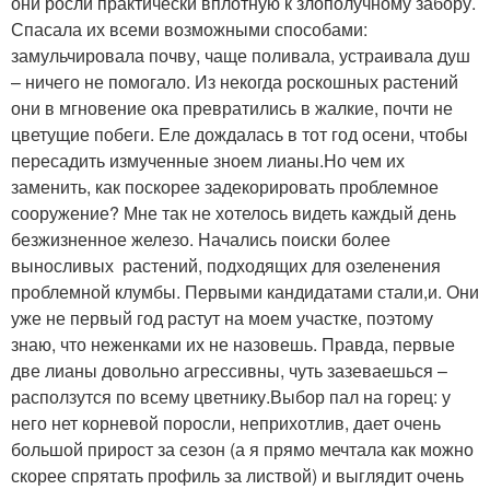
они росли практически вплотную к злополучному забору.
Спасала их всеми возможными способами:
замульчировала почву, чаще поливала, устраивала душ
– ничего не помогало. Из некогда роскошных растений
они в мгновение ока превратились в жалкие, почти не
цветущие побеги. Еле дождалась в тот год осени, чтобы
пересадить измученные зноем лианы.Но чем их
заменить, как поскорее задекорировать проблемное
сооружение? Мне так не хотелось видеть каждый день
безжизненное железо. Начались поиски более
выносливых растений, подходящих для озеленения
проблемной клумбы. Первыми кандидатами стали,и. Они
уже не первый год растут на моем участке, поэтому
знаю, что неженками их не назовешь. Правда, первые
две лианы довольно агрессивны, чуть зазеваешься –
расползутся по всему цветнику.Выбор пал на горец: у
него нет корневой поросли, неприхотлив, дает очень
большой прирост за сезон (а я прямо мечтала как можно
скорее спрятать профиль за листвой) и выглядит очень