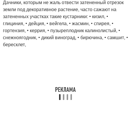
Дачники, которым не жаль отвести затененный отрезок
земли под декоративное растение, часто сажают на
затененных участках такие кустарники: • кизил, •
глициния, • дейция, • вейгела, • жасмин, • спирея, •
гортензия, • керрия, • пузыреплодник калинолистый, •
снежноягодник, • дикий виноград, • бирючина, • самшит, •
бересклет,