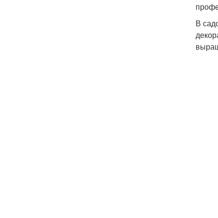
профе
В сад
декор
выращ