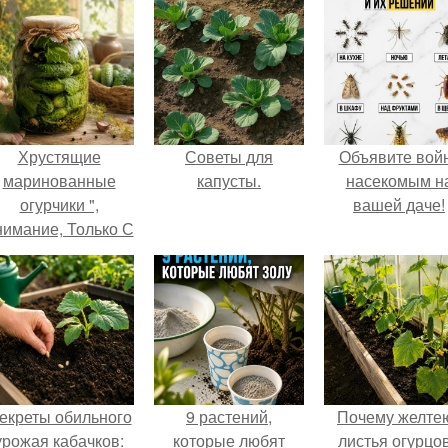
Хрустящие
Советы для
Объявите вой
маринованные
капусты.
насекомым н
огурчики ",
вашей даче!
нимание, Только С
Грядки".
екреты обильного
9 растений,
Почему желте
урожая кабачков:
которые любят
листья огурцо