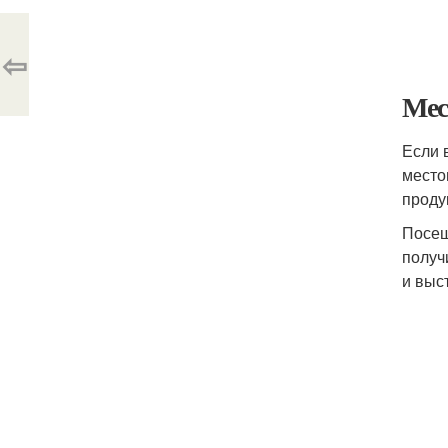
⇦
Мес
Если 
место
проду
Посещ
получ
и выс