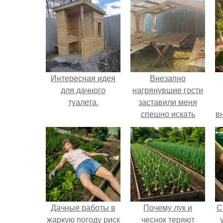
Интересная идея
Внезапно
для дачного
нагрянувшие гости
туалета.
заставили меня
спешно искать
в
решение, так как на
обстоятельный
ремонт времени
катастрофически не
хватало.
Дачные работы в
Почему лук и
С
жаркую погоду риск
чеснок теряют