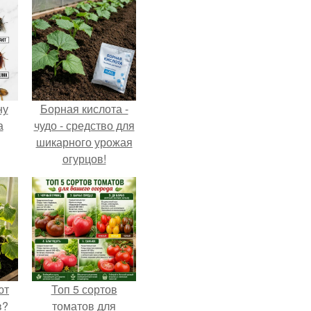
ну
Борная кислота -
а
чудо - средство для
шикарного урожая
огурцов!
ют
Топ 5 сортов
в?
томатов для