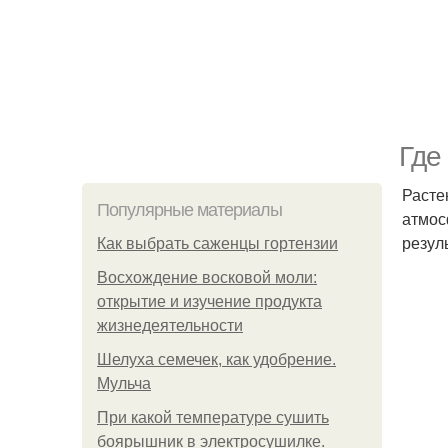
Где
Расте
Популярные материалы
атмос
резул
Как выбрать саженцы гортензии
Восхождение восковой моли:
открытие и изучение продукта
жизнедеятельности
Шелуха семечек, как удобрение.
Мульча
При какой температуре сушить
боярышник в электросушилке.