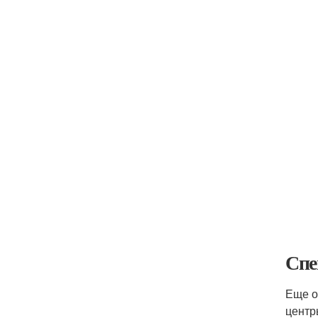
Спе
Еще о
центр