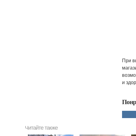
При в
магаз
возмо
и здо
Понр
Читайте также