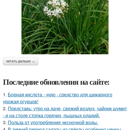
читать дальше →
Последние обновления на сайте:
1.
Борная кислота - чудо - средство для шикарного
урожая огурцов!
2.
Представь: утро на даче, свежий воздух, чайник шумит
- и на столе стопка горячих, пышных оладий.
3.
Польза от употребления чесночной воды.
4.
В зимний период салаты из свёклы особенно ценны,