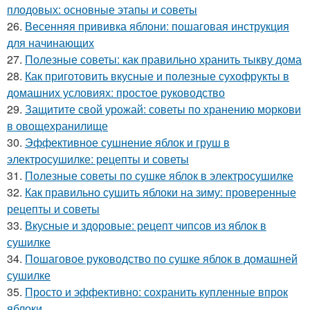
плодовых: основные этапы и советы
26.
Весенняя прививка яблони: пошаговая инструкция
для начинающих
27.
Полезные советы: как правильно хранить тыкву дома
28.
Как приготовить вкусные и полезные сухофрукты в
домашних условиях: простое руководство
29.
Защитите свой урожай: советы по хранению моркови
в овощехранилище
30.
Эффективное сушнение яблок и груш в
электросушилке: рецепты и советы
31.
Полезные советы по сушке яблок в электросушилке
32.
Как правильно сушить яблоки на зиму: проверенные
рецепты и советы
33.
Вкусные и здоровые: рецепт чипсов из яблок в
сушилке
34.
Пошаговое руководство по сушке яблок в домашней
сушилке
35.
Просто и эффективно: сохранить купленные впрок
яблоки