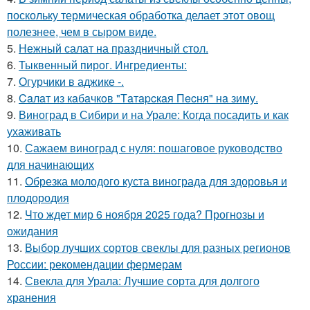
поскольку термическая обработка делает этот овощ
полезнее, чем в сыром виде.
5.
Нежный салат на праздничный стол.
6.
Тыквенный пирог. Ингредиенты:
7.
Огурчики в аджике -.
8.
Caлaт из кaбaчкoв "Тaтapcкaя Пecня" нa зиму.
9.
Виноград в Сибири и на Урале: Когда посадить и как
ухаживать
10.
Сажаем виноград с нуля: пошаговое руководство
для начинающих
11.
Обрезка молодого куста винограда для здоровья и
плодородия
12.
Что ждет мир 6 ноября 2025 года? Прогнозы и
ожидания
13.
Выбор лучших сортов свеклы для разных регионов
России: рекомендации фермерам
14.
Свекла для Урала: Лучшие сорта для долгого
хранения