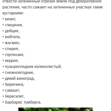
отвести затененный отрезок земли под декоративное
растение, часто сажают на затененных участках такие
кустарники:
• кизил,
• глициния,
• дейция,
• вейгела,
• жасмин,
• спирея,
• гортензия,
• керрия,
• пузыреплодник калинолистый,
• снежноягодник,
• дикий виноград,
• бирючина,
• самшит,
• бересклет,
• барбарис тумберга.