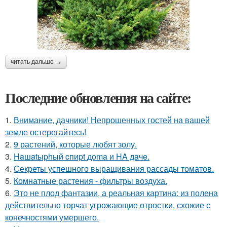
читать дальше →
Последние обновления на сайте:
1.
Внимание, дачники! Непрошенных гостей на вашей
земле остерегайтесь!
2.
9 растений, которые любят золу.
3.
Haшatыphый cпиpt дoma и HA дaчe.
4.
Секреты успешного выращивания рассады томатов.
5.
Комнатные растения - фильтры воздуха.
6.
Это не плод фантазии, а реальная картина: из полена
действительно торчат угрожающие отростки, схожие с
конечностями умершего.