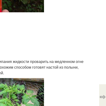
акипания жидкости проварить на медленном огне
охожим способом готовят настой из полыни,
ей.
⇨