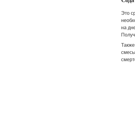
Это с
необх
на дн
Получ
Также
смесь
смерт