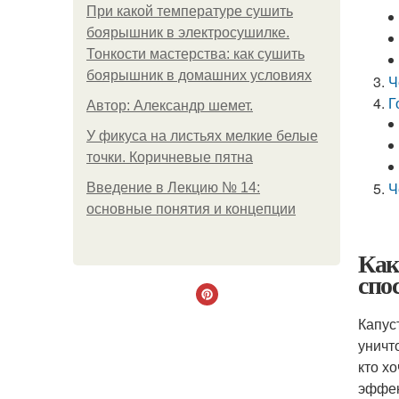
При какой температуре сушить
боярышник в электросушилке.
Тонкости мастерства: как сушить
боярышник в домашних условиях
Ч
Г
Автор: Александр шемет.
У фикуса на листьях мелкие белые
точки. Коричневые пятна
Ч
Введение в Лекцию № 14:
основные понятия и концепции
Как
спо
Капус
уничт
кто х
эффек