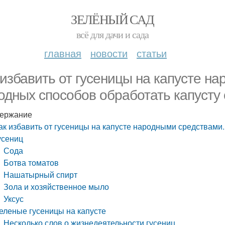
ЗЕЛЁНЫЙ САД
всё для дачи и сада
главная
новости
статьи
 избавить от гусеницы на капусте н
одных способов обработать капусту 
ержание
ак избавить от гусеницы на капусте народными средствами.
усениц
Сода
Ботва томатов
Нашатырный спирт
Зола и хозяйственное мыло
Уксус
еленые гусеницы на капусте
Несколько слов о жизнедеятельности гусениц