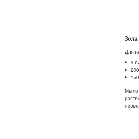
Зола
Для н
5 л
200
150
Мыло 
раств
прово