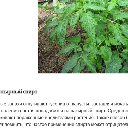
тырный спирт
ые запахи отпугивают гусениц от капусты, заставляя искат
товления настоя понадобится нашатырный спирт. Средство 
кивают пораженные вредителями растения. Также способ б
ет помнить, что частое применение спирта может отрицател