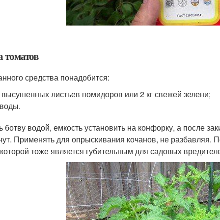
а томатов
анного средства понадобится:
г высушенных листьев помидоров или 2 кг свежей зелени;
 воды.
ь ботву водой, емкость установить на конфорку, а после з
нут. Применять для опрыскивания кочанов, не разбавляя. П
 которой тоже является губительным для садовых вредител