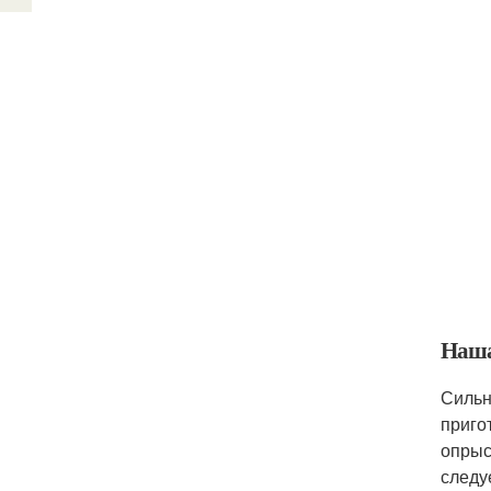
Наша
Сильн
приго
опрыс
следу