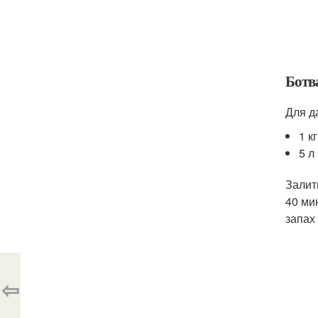
Ботв
Для д
1 к
5 л
Залит
40 ми
запах
⇦