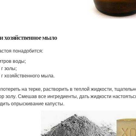
 и хозяйственное мыло
астоя понадобится:
итров воды;
 г золы;
 г хозяйственного мыла.
потереть на терке, растворить в теплой жидкости, тщател
ор золу. Смешав все ингредиенты, дать жидкости настоять
дить опрыскивание капусты.