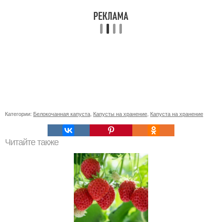
Категории:
Белокочанная капуста
,
Капусты на хранение
,
Капуста на хранение
Читайте также