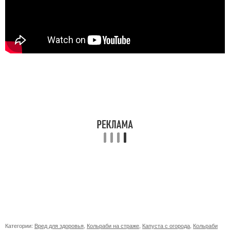
Категории:
Вред для здоровья
,
Кольраби на страже
,
Капуста с огорода
,
Кольраби