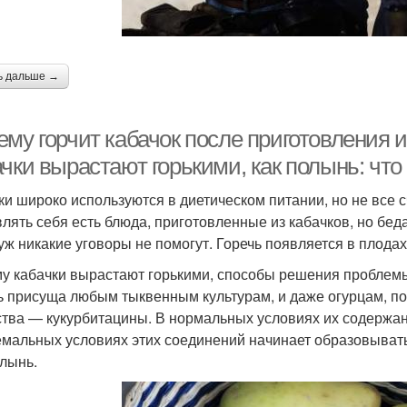
ь дальше →
му горчит кабачок после приготовления и
чки вырастают горькими, как полынь: что
ки широко используются в диетическом питании, но не все 
влять себя есть блюда, приготовленные из кабачков, но беда 
 уж никакие уговоры не помогут. Горечь появляется в плода
у кабачки вырастают горькими, способы решения проблем
ь присуща любым тыквенным культурам, и даже огурцам, по
тва — кукурбитацины. В нормальных условиях их содержани
емальных условиях этих соединений начинает образовываться
олынь.