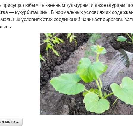
ь присуща любым тыквенным культурам, и даже огурцам, по
тва — кукурбитацины. В нормальных условиях их содержани
емальных условиях этих соединений начинает образовываться
олынь.
ь дальше →