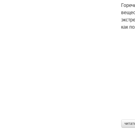
Гореч
вещес
экстр
как п
читат