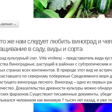
ь дальше →
то же нам следует любить виноград и чег
ащивание в саду, виды и сорта
рад культурный (лат. Vitis vinifera) – представитель вида 
ства Виноградные, растущий в районах с субтропическим 
ных странах всех континентов. В природе этот вид не встре
раставшего по северному побережью Средиземного моря д
астущего винограда лесного. Виноград – одно из первых ра
ечество. Доказательства древности культуры можно обнару
тских фараонов.Существуют письменные документы, убедит
лывался человеком как минимум 7 тысяч лет назад, и уже тог