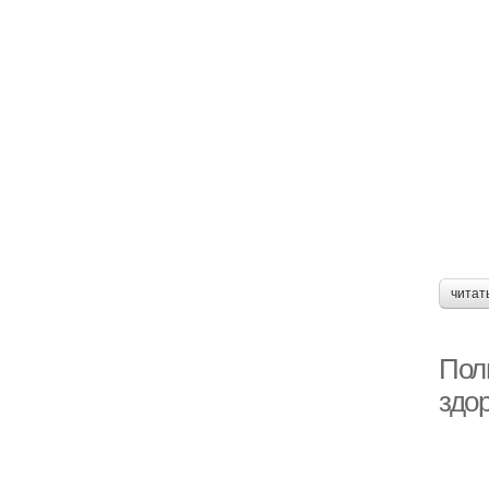
читат
Поль
здор