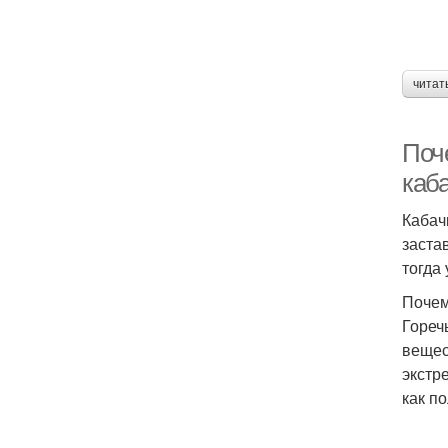
читат
Поче
каба
Кабач
заста
тогда
Почем
Гореч
вещес
экстр
как п