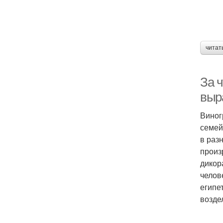
читат
За ч
выр
Виног
семей
в раз
произ
дикор
челов
египе
возде