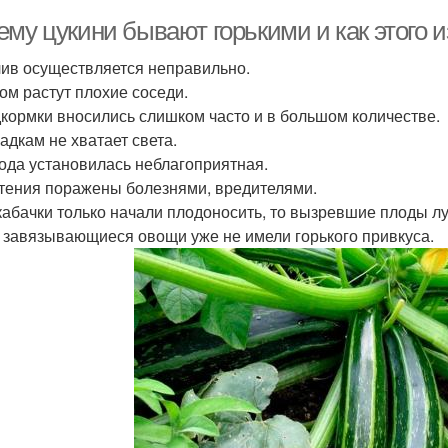
му цукини бывают горькими и как этого и
лив осуществляется неправильно.
дом растут плохие соседи.
дкормки вносились слишком часто и в большом количестве.
садкам не хватает света.
года установилась неблагоприятная.
стения поражены болезнями, вредителями.
кабачки только начали плодоносить, то вызревшие плоды лу
 завязывающиеся овощи уже не имели горького привкуса.