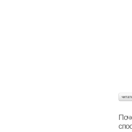
читат
Поч
спо