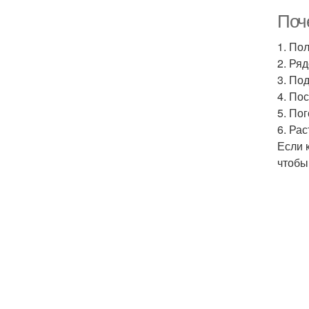
Поче
1. По
2. Ря
3. По
4. По
5. По
6. Ра
Если 
чтобы