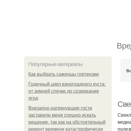
Вре
Популярные материалы
В
Как выбрать саженцы гортензии
Годичный цикл виноградного куста:
от зимней спячки до созревания
ягод
Свек
Внезапно нагрянувшие гости
Свекл
заставили меня спешно искать
медиц
решение, так как на обстоятельный
полез
ремонт времени катастрофически