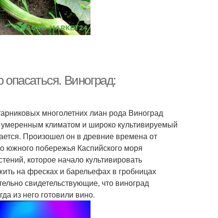
о опасаться. Виноград:
кустарниковых многолетних лиан рода Виноград
и умеренным климатом и широко культивируемый
чается. Произошел он в древние времена от
о южного побережья Каспийского моря
стений, которое начало культивировать
жить на фресках и барельефах в гробницах
ельно свидетельствующие, что виноград
да из него готовили вино.