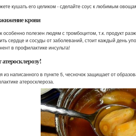
жете кушать его целиком - сделайте соус к любимым овощам
азжижение крови
к особенно полезен людям с тромбоцитом, т.к. продукт раз
ить сердце и сосуды от заболеваний, стоит каждый день уп
нент в профилактике инсульта!
т атеросклерозу!
я из написанного в пункте 5, чесночок защищает от образов
лактике атеросклероза.