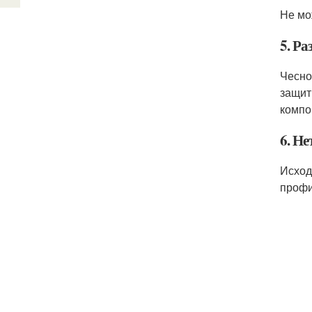
Не мо
5. Р
Чесно
защит
компо
6. Не
Исход
профи