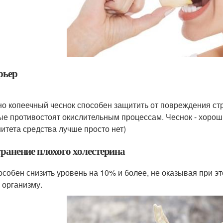
рьер
о копеечный чеснок способен защитить от повреждения ст
ые противостоят окислительным процессам. Чеснок - хорош
итета средства лучше просто нет)
транение плохого холестерина
особен снизить уровень на 10% и более, не оказывая при э
 организму.