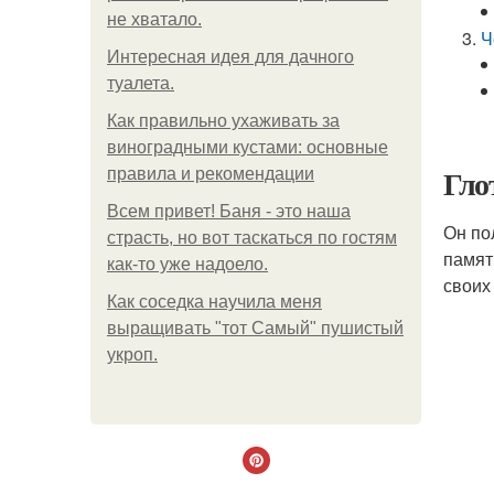
не хватало.
Ч
Интересная идея для дачного
туалета.
Как правильно ухаживать за
виноградными кустами: основные
Гло
правила и рекомендации
Всем привет! Баня - это наша
Он по
страсть, но вот таскаться по гостям
памят
как-то уже надоело.
своих
Как соседка научила меня
выращивать "тот Самый" пушистый
укроп.