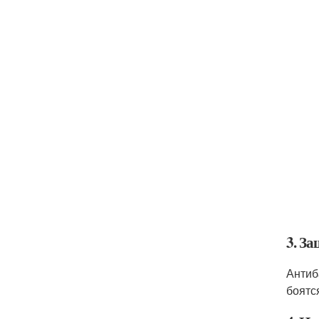
3. За
Антиб
боятс