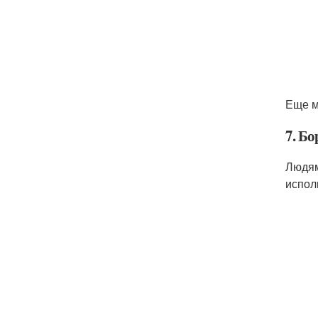
Еще м
7. Бо
Людям
испол