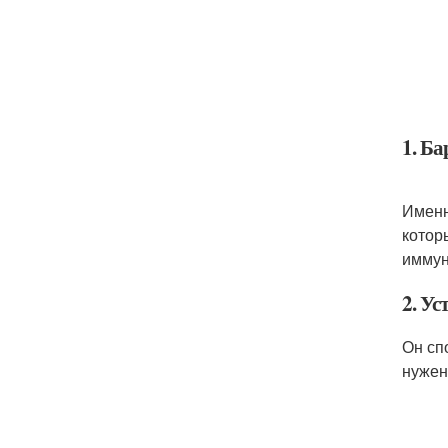
1. Ба
Именн
котор
иммун
2. Ус
Он сп
нужен