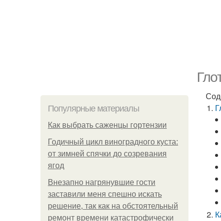
Гло
Сод
Г
Популярные материалы
Как выбрать саженцы гортензии
Годичный цикл виноградного куста:
от зимней спячки до созревания
ягод
Внезапно нагрянувшие гости
заставили меня спешно искать
решение, так как на обстоятельный
К
ремонт времени катастрофически