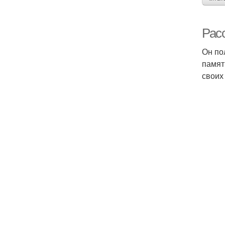
Расс
Он по
памят
своих