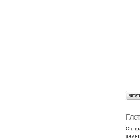
читат
Глот
Он по
памят