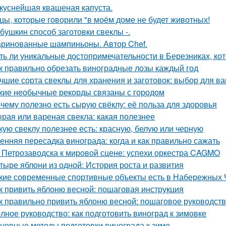
куснейшая квашеная капуста.
цы, которые говорили "в моём доме не будет животных!
бушкин способ заготовки свеклы -.
ринованные шампиньоны. Автор Chef.
ть ли уникальные достопримечательности в Березниках, кот
к правильно обрезать виноградные лозы каждый год
чшие сорта свеклы для хранения и заготовок: выбор для в
кие необычные рекорды связаны с городом
чему полезно есть сырую свёклу: её польза для здоровья
рая или вареная свекла: какая полезнее
кую свеклу полезнее есть: красную, белую или черную
енняя пересадка винограда: когда и как правильно сажать
 Петрозаводска к мировой сцене: успехи оркестра CAGMO
тыре яблони из одной: История роста и развития
кие современные спортивные объекты есть в Набережных 
к привить яблоню весной: пошаговая инструкция
к правильно привить яблоню весной: пошаговое руководст
лное руководство: как подготовить виноград к зимовке
новные методы подготовки винограда к зиме