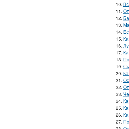
10.
Вс
11.
От
12.
Ба
13.
Ма
14.
Ес
15.
Ка
16.
Лу
17.
Ка
18.
По
19.
Сы
20.
Ка
21.
Ос
22.
От
23.
Че
24.
Ка
25.
Ка
26.
Ка
27.
По
28.
Ос