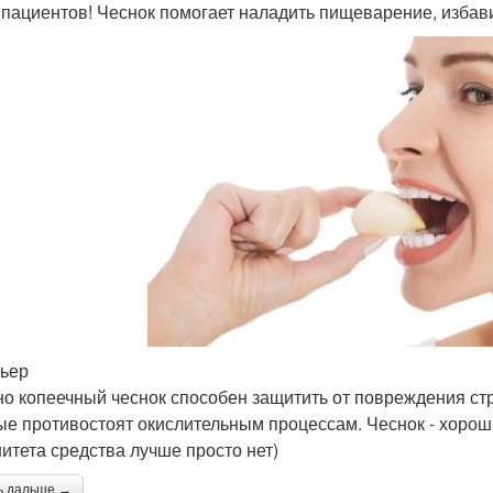
 пациентов! Чеснок помогает наладить пищеварение, избави
рьер
о копеечный чеснок способен защитить от повреждения ст
ые противостоят окислительным процессам. Чеснок - хорош
итета средства лучше просто нет)
ь дальше →