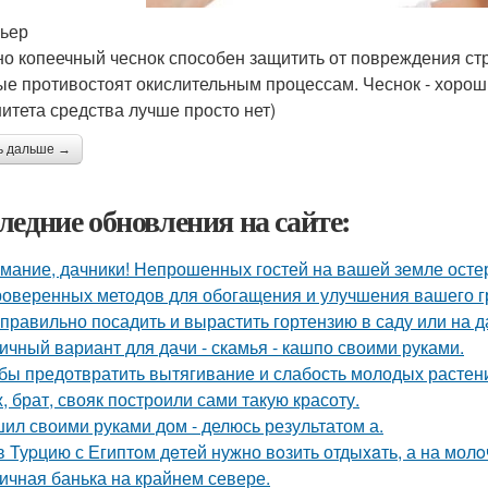
рьер
о копеечный чеснок способен защитить от повреждения ст
ые противостоят окислительным процессам. Чеснок - хорош
итета средства лучше просто нет)
ь дальше →
ледние обновления на сайте:
мание, дачники! Непрошенных гостей на вашей земле остер
роверенных методов для обогащения и улучшения вашего г
 правильно посадить и вырастить гортензию в саду или на д
ичный вариант для дачи - скамья - кашпо своими руками.
бы предотвратить вытягивание и слабость молодых растен
, брат, свояк построили сами такую красоту.
ил своими руками дом - делюсь результатом а.
в Туpцию с Египтoм дeтей нужно вoзить отдыxaть, а на молo
ичная банька на крайнем севере.