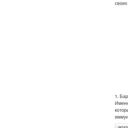
своих
1. Ба
Именн
котор
иммун
читат