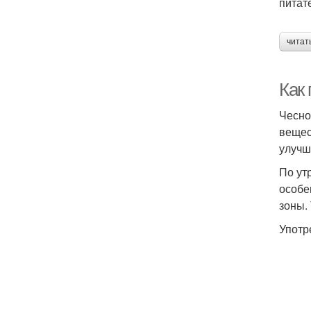
питат
читат
Как
Чесно
вещес
улучш
По ут
особе
зоны.
Употр