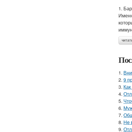
1. Ба
Именн
котор
иммун
читат
Пос
1.
Вни
2.
9 п
3.
Как
4.
Отл
5.
Что
6.
Муж
7.
Обш
8.
He 
9.
Отл