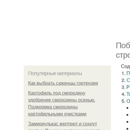
Поб
стр
Сод
П
Популярные материалы
С
Как выбрать саженцы гортензии
Р
Картофель под смородину
Т
удобрение смородины осенью.
О
Подкормка смородины
картофельными очистками
Замиокулькас желтеют и сохнут