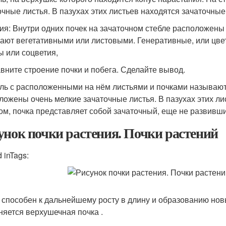
очные листья. В пазухах этих листьев находятся зачаточные
ия: Внутри одних почек на зачаточном стебле расположены 
ают вегетативными или листовыми. Генеративные, или цве
ы или соцветия,
авните строение почки и побега. Сделайте вывод.
ль с расположенными на нём листьями и почками называют п
ложены очень мелкие зачаточные листья. В пазухах этих ли
ом, почка представляет собой зачаточный, еще не развивши
унок почки растения. Почки растений
 inTags:
 способен к дальнейшему росту в длину и образованию новы
няется верхушечная почка .