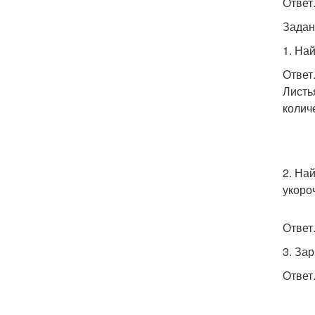
Ответ
Задан
1. На
Ответ
Листь
колич
2. На
укоро
Ответ
3. За
Ответ