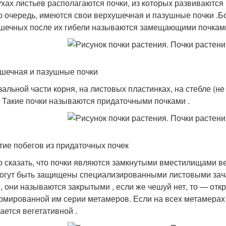
ухах листьев располагаются почки, из которых развиваются
ю очередь, имеются свои верхушечная и пазушные почки .Б
шечных после их гибели называются замещающими почками
шечная и пазушные почки
зальной части корня, на листовых пластинках, на стебле (не
. Такие почки называются придаточными почками .
тие побегов из придаточных почек
 сказать, что почки являются замкнутыми вместилищами ве
огут быть защищены специализированными листовыми зачатк
, они называются закрытыми , если же чешуй нет, то — откр
рмированной им серии метамеров. Если на всех метамерах е
ается вегетативной .