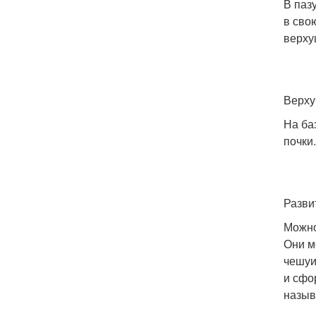
В паз
в сво
верху
Верху
На ба
почки
Разви
Можно
Они м
чешуи
и сфо
назыв