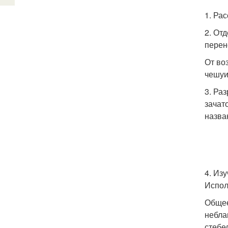
1. Ра
2. От
перен
От во
чешуи
3. Ра
зачат
назва
4. Из
Испол
Общее
небла
стебе