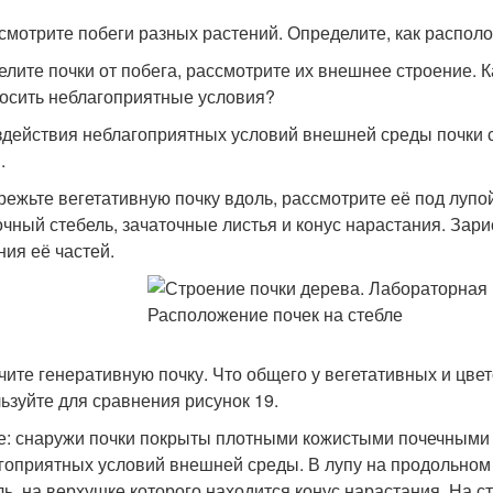
ссмотрите побеги разных растений. Определите, как располо
делите почки от побега, рассмотрите их внешнее строение.
осить неблагоприятные условия?
здействия неблагоприятных условий внешней среды почки
.
зрежьте вегетативную почку вдоль, рассмотрите её под луп
очный стебель, зачаточные листья и конус нарастания. Зари
ния её частей.
учите генеративную почку. Что общего у вегетативных и цве
ьзуйте для сравнения рисунок 19.
: снаружи почки покрыты плотными кожистыми почечными
гоприятных условий внешней среды. В лупу на продольном
ль, на верхушке которого находится конус нарастания. На 