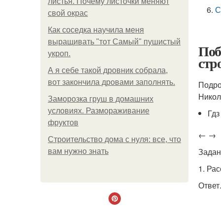
листья. Почему листочки меняют
С
свой окрас
Как соседка научила меня
выращивать "тот Самый" пушистый
Поб
укроп.
стр
А я себе такой дровник собрала,
вот закончила дровами заполнять.
Подро
Никол
Заморозка груш в домашних
условиях. Размораживание
Гдз
фруктов
← →
Строительство дома с нуля: все, что
Задан
вам нужно знать
1. Ра
Ответ