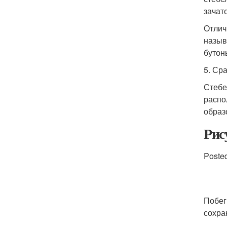
зачат
Отлич
назыв
бутон
5. Ср
Стебе
распо
образ
Рис
Posted
Побег
сохра