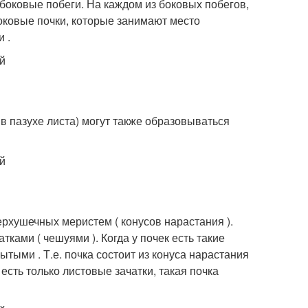
 боковые побеги. На каждом из боковых побегов,
оковые почки, которые занимают место
 .
 в пазухе листа) могут также образовываться
рхушечных меристем ( конусов нарастания ).
ами ( чешуями ). Когда у почек есть такие
ытыми . Т.е. почка состоит из конуса нарастания
сть только листовые зачатки, такая почка