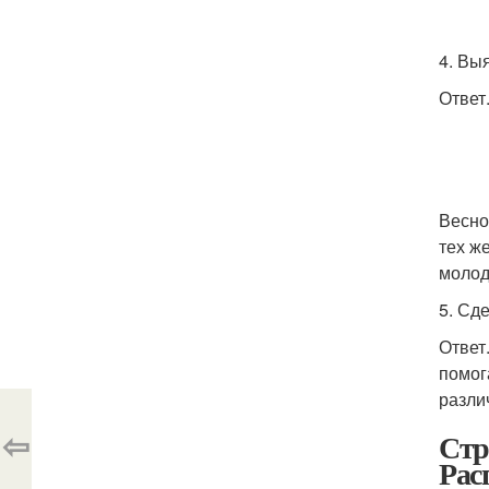
4. Вы
Ответ
Весно
тех ж
молод
5. Сд
Ответ
помог
разли
⇦
Стр
Рас