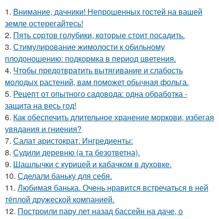
1.
Внимание, дачники! Непрошенных гостей на вашей
земле остерегайтесь!
2.
Пять сортов голубики, которые стоит посадить.
3.
Стимулирование жимолости к обильному
плодоношению: подкормка в период цветения.
4.
Чтобы предотвратить вытягивание и слабость
молодых растений, вам поможет обычная фольга.
5.
Рецепт от опытного садовода: одна обработка -
защита на весь год!
6.
Как обеспечить длительное хранение моркови, избегая
увядания и гниения?
7.
Салат аристократ. Ингредиенты:
8.
Судили деревню (а та безответна).
9.
Шашлычки с курицей и кабачком в духовке.
10.
Сделали баньку для себя.
11.
Любимая банька. Очень нравится встречаться в ней
тёплой дружеской компанией.
12.
Построили пару лет назад бассейн на даче, о