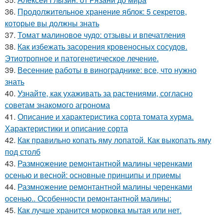
36.
Продолжительное хранение яблок: 5 секретов,
которые вы должны знать
37.
Томат малиновое чудо: отзывы и впечатления
38.
Как избежать засорения кровеносных сосудов.
Этиотропное и патогенетическое лечение.
39.
Весенние работы в винограднике: все, что нужно
знать
40.
Узнайте, как ухаживать за растениями, согласно
советам знакомого агронома
41.
Описание и характеристика сорта томата хурма.
Характеристики и описание сорта
42.
Как правильно копать яму лопатой. Как выкопать яму
под столб
43.
Размножение ремонтантной малины черенками
осенью и весной: основные принципы и приемы
44.
Размножение ремонтантной малины черенками
осенью.. Особенности ремонтантной малины:
45.
Как лучше хранится морковка мытая или нет.