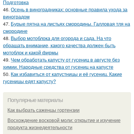
Подготовка
46.
Осень в виноградниках: основные правила ухода за
виноградом
47.
Бурые пятна на листьях смородины. Галловая тля на
смородине
48.
Выбор мотоблока для огорода и сада. На что
обращать внимание, какого качества должен быть
мотоблок и какой фирмы
49.
Чем обработать капусту от гусениц в августе без
химии. Народные средства от гусениц на капусте
50.
Как избавиться от капустницы и её гусениц. Какие
гусеницы едят капусту?
Популярные материалы
Как выбрать саженцы гортензии
Восхождение восковой моли: открытие и изучение
продукта жизнедеятельности