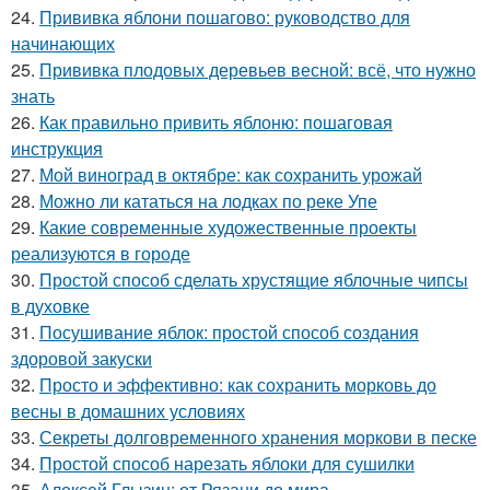
24.
Прививка яблони пошагово: руководство для
начинающих
25.
Прививка плодовых деревьев весной: всё, что нужно
знать
26.
Как правильно привить яблоню: пошаговая
инструкция
27.
Мой виноград в октябре: как сохранить урожай
28.
Можно ли кататься на лодках по реке Упе
29.
Какие современные художественные проекты
реализуются в городе
30.
Простой способ сделать хрустящие яблочные чипсы
в духовке
31.
Посушивание яблок: простой способ создания
здоровой закуски
32.
Просто и эффективно: как сохранить морковь до
весны в домашних условиях
33.
Секреты долговременного хранения моркови в песке
34.
Простой способ нарезать яблоки для сушилки
35.
Алексей Глызин: от Рязани до мира