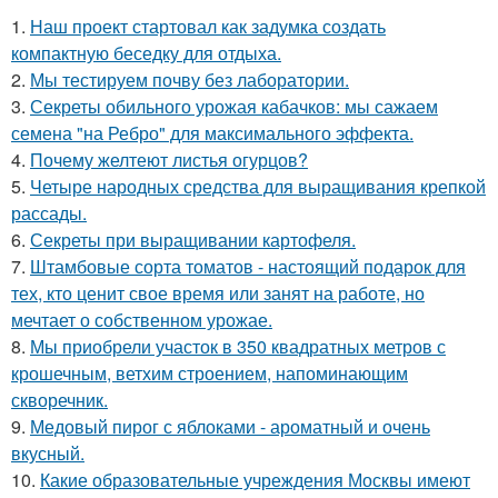
1.
Наш проект стартовал как задумка создать
компактную беседку для отдыха.
2.
Мы тестируем почву без лаборатории.
3.
Секреты обильного урожая кабачков: мы сажаем
семена "на Ребро" для максимального эффекта.
4.
Почему желтеют листья огурцов?
5.
Четыре народных средства для выращивания крепкой
рассады.
6.
Секреты при выращивании картофеля.
7.
Штамбовые сорта томатов - настоящий подарок для
тех, кто ценит свое время или занят на работе, но
мечтает о собственном урожае.
8.
Мы приобрели участок в 350 квадратных метров с
крошечным, ветхим строением, напоминающим
скворечник.
9.
Медовый пирог с яблоками - ароматный и очень
вкусный.
10.
Какие образовательные учреждения Москвы имеют