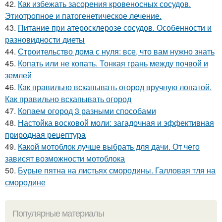
42.
Как избежать засорения кровеносных сосудов.
Этиотропное и патогенетическое лечение.
43.
Питание при атеросклерозе сосудов. Особенности и
разновидности диеты
44.
Строительство дома с нуля: все, что вам нужно знать
45.
Копать или не копать. Тонкая грань между почвой и
землей
46.
Как правильно вскапывать огород вручную лопатой.
Как правильно вскапывать огород
47.
Копаем огород 3 разными способами
48.
Настойка восковой моли: загадочная и эффективная
природная рецептура
49.
Какой мотоблок лучше выбрать для дачи. От чего
зависят возможности мотоблока
50.
Бурые пятна на листьях смородины. Галловая тля на
смородине
Популярные материалы