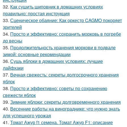
32.
Как сушить шиповник в домашних условиях
правильно: простая инструкция
33.
Сценическое обаяние: Как оркестр CAGMO покоряет
зрителей
34.
Просто и эффективно: сохранить морковь в погребе
до весны
35.
Продолжительность хранения моркови в подвале
зимой: основные рекомендации
36.
Сушь яблоки в домашних условиях: лучшие
лайфхаки
37.
Вечная свежесть: секреты долгосрочного хранения
яблок
38.
Просто и эффективно: советы по сохранению
свежести яблок
39.
Зимние яблоки: секреты долговременного хранения
40.
Весенние работы на винограднике: что нужно знать
для успешного урожая
41.
Томат Ажур f1 семена. Томат Ажур F1: описание