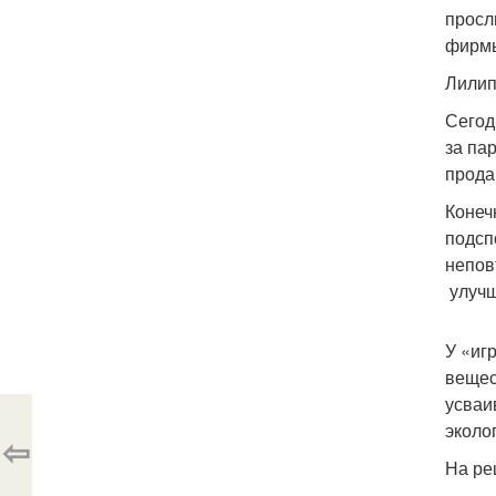
просл
фирмы
Лилип
Сегод
за па
прода
Конеч
подсп
непов
улучш
У «иг
вещес
усваи
эколо
⇦
На реш