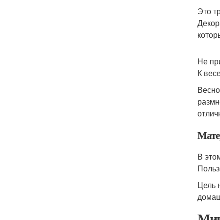
Это т
Декор
котор
Не пр
К вес
Весно
размн
отлич
Мате
В это
Польз
Цель 
домаш
Миц