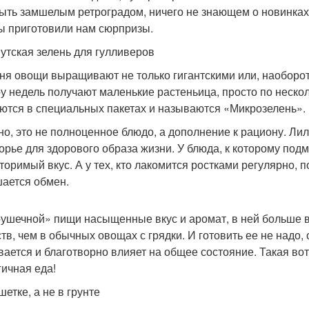
ыть замшелым ретроградом, ничего не знающем о новинка
 приготовили нам сюрпризы.
утская зелень для гулливеров
ня овощи выращивают не только гигантскими или, наоборо
ру недель получают маленькие растеньица, просто по нескол
ются в специальных пакетах и называются «Микрозелень».
но, это не полноценное блюдо, а дополнение к рациону. Лили
орье для здорового образа жизни. У блюда, к которому по
торимый вкус. А у тех, кто лакомится ростками регулярно,
ается обмен.
рушечной» пищи насыщенные вкус и аромат, в ней больше 
тв, чем в обычных овощах с грядки. И готовить ее не надо, 
вается и благотворно влияет на общее состояние. Такая во
гичная еда!
етке, а не в грунте