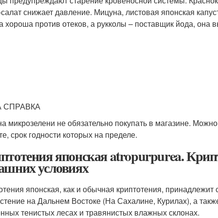
цы предупреждают старение кровеносной системы. Красноко
-салат снижает давление. Мицуна, листовая японская капуст
а хороша против отеков, а рукколы – поставщик йода, она 
 СПРАВКА
а микрозелени не обязательно покупать в магазине. Можно
те, срок годности которых на пределе.
птотения японская atropurpurea. Крип
ашних условиях
отения японская, как и обычная криптотения, принадлежит
астение на Дальнем Востоке (На Сахалине, Курилах), а также
нных тенистых лесах и травянистых влажных склонах.