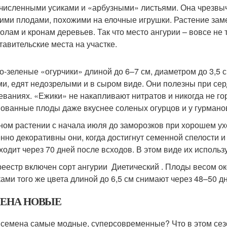
численными усиками и «арбузными» листьями. Она чрезвы
ими плодами, похожими на елочные игрушки. Растение замеч
волам и кронам деревьев. Так что место ангурии – вовсе не
тавительские места на участке.
о-зеленые «огурчики» длиной до 6–7 см, диаметром до 3,5
и, едят недозрелыми и в сыром виде. Они полезны при сер
еваниях. «Ежики» не накапливают нитратов и никогда не гор
ованные плоды даже вкуснее соленых огурцов и у гурмано
ном растении с начала июля до заморозков при хорошем ух
нно декоративны они, когда достигнут семенной спелости и
ходит через 70 дней после всходов. В этом виде их использ
реестр включен сорт ангурии Диетический . Плоды весом о
ами того же цвета длиной до 6,5 см снимают через 48–50 дн
ЕНА НОВЫЕ
 семена самые модные, суперсовременные? Что в этом сезо