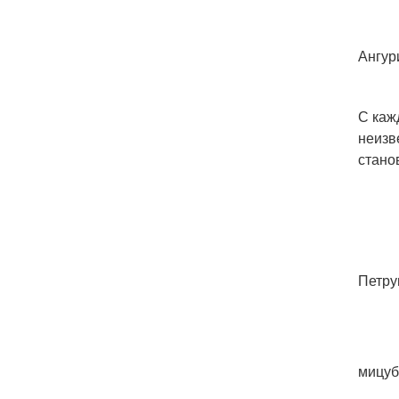
Ангур
С каж
неизв
стано
Петру
мицуб