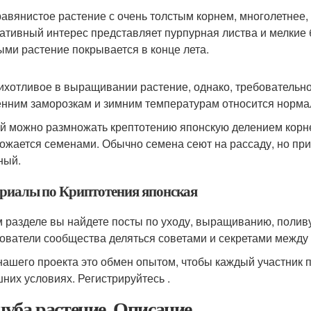
равянистое растение с очень толстым корнем, многолетнее, 
ативный интерес представляет пурпурная листва и мелкие 
ыми растение покрывается в конце лета.
ихотливое в выращивании растение, однако, требовательное
енним заморозкам и зимним температурам относится норма
й можно размножать крептотению японскую делением корне
ожается семенами. Обычно семена сеют на рассаду, но при
ный.
риалы по Криптотения японская
м разделе вы найдете посты по уходу, выращиванию, полив
ователи сообщества деляться советами и секретами между 
нашего проекта это обмен опытом, чтобы каждый участник п
них условиях. Регистрируйтесь .
уба растение. Описание