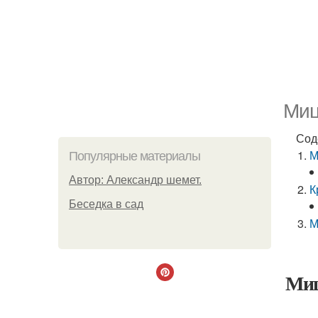
Миц
Сод
М
Популярные материалы
Автор: Александр шемет.
К
Беседка в сад
М
Миц