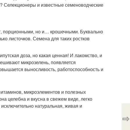
х? Селекционеры и известные семеноводческие
т, порционными, но и… крошечными. Буквально
ько листочков. Семена для таких ростков
путская доза, но какая ценная! И лакомство, и
дмешивают микрозелень, появляется
 повышается выносливость, работоспособность и
витаминов, микроэлементов и полезных
она целебна и вкусна в свежем виде, легко
т исключительно натуральная, живая и
⇨