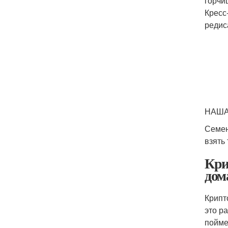
горчи
Кресс
редис
НАША
Семен
взять 
Кри
дом
Крипт
это р
пойме