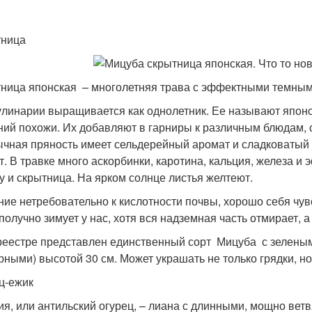
тница
ница японская – многолетняя трава с эффектными темным
улинарии выращивается как однолетник. Ее называют японс
ний похожи. Их добавляют в гарниры к различным блюдам, 
чная пряность имеет сельдерейный аромат и сладковатый в
т. В травке много аскорбинки, каротина, кальция, железа и
у и скрытница. На ярком солнце листья желтеют.
ние нетребовательно к кислотности почвы, хорошо себя чувст
получно зимует у нас, хотя вся надземная часть отмирает, 
реестре представлен единственный сорт Мицуба с зеленым
рными) высотой 30 см. Может украшать не только грядки, но
ц-ежик
ия, или антильский огурец, – лиана с длинными, мощно ве