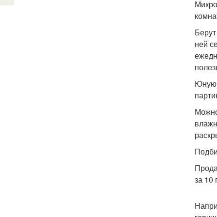
Микро
комна
Берут
ней с
ежедн
полез
Юную 
парти
Можно
влажн
раскр
Подби
Прода
за 10
Напри