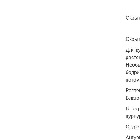
Скры
Скрыт
Для к
расте
Необы
бодри
потом
Расте
Благо
В Гос
пурпу
Огуре
Ангур