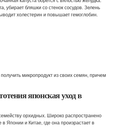
чанная капуста борется с вялостью желудка.
а, убирает бляшки со стенок сосудов. Зелень
выводит холестерин и повышает гемоглобин.
 получить микропродукт из своих семян, причем
тотения японская уход в
 семейству орхидных. Широко распространено
 в Японии и Китае, где она произрастает в