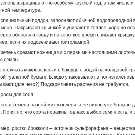
зелень выращивают по-особому круглый год, в том числе и
тной температуре.
 специальный поддон, заполняют обычной водопроводной в
емена. Накрывают крышкой и убирают в теплое, хорошо осв
евно обновляют воду и на короткое время снимают крышку
нее, если их подсвечивают фитолампой.
зелень срезают ножницами с первыми настоящими листочк
ю семян.
 получать микрозелень и в блюдце с водой на холщовой тряп
ой туалетной бумаге. Блюдо упаковывают в полиэтиленовый
ывают.(для чего?) Подкармливать растения не требуется.
раем для себя
ются семена разной микрозелени, а ее видов уже больше де
 г. Понятно, что сорта неважны, однако выбор семян есть, 
мер, ростки брокколи – источник сульфорафана – веществ