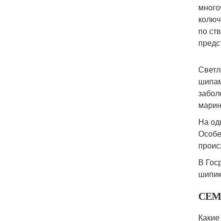
много
колюч
по ст
предс
Светл
шипам
забол
марин
На од
Особе
проис
В Гос
шипик
СЕМ
Какие