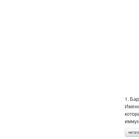
1. Ба
Именн
котор
иммун
читат