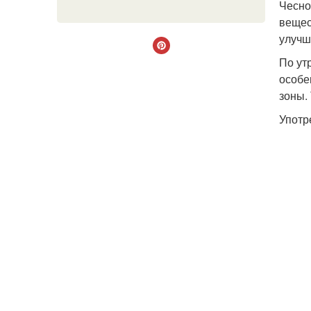
Чесно
вещес
улучш
По ут
особе
зоны.
Употр