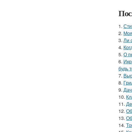
Пос
1.
Сти
2.
Моя
3.
Ли 
4.
Ког
5.
О п
6.
Икр
будь 
7.
Выр
8.
Гри
9.
Дач
10.
Кл
11.
Дe
12.
Об
13.
Об
14.
То