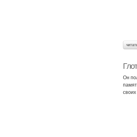
читат
Глот
Он по
памят
своих