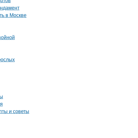
ортов
ундамент
ть в Москве
войной
рослых
ны
мя
пты и советы