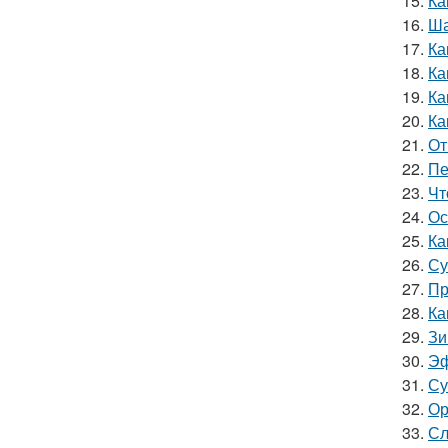
15.
Ка
16.
Ша
17.
Ка
18.
Ка
19.
Ка
20.
Ка
21.
От
22.
Пе
23.
Чт
24.
Ос
25.
Ка
26.
Су
27.
Пр
28.
Ка
29.
Зи
30.
Эф
31.
Су
32.
Ор
33.
Сл