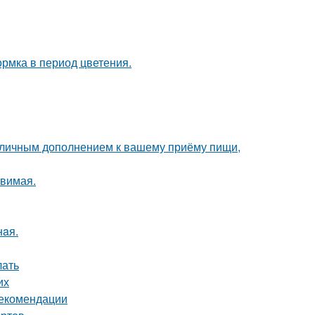
рмка в период цветения.
 отличным дополнением к вашему приёму пищи,
твимая.
нaя.
лать
их
рекомендации