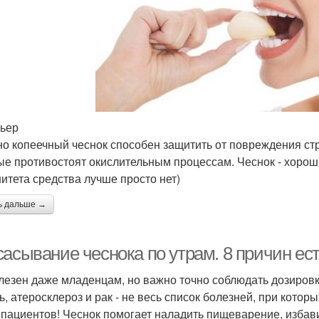
рьер
о копеечный чеснок способен защитить от повреждения ст
ые противостоят окислительным процессам. Чеснок - хорош
итета средства лучше просто нет)
ь дальше →
асывание чеснока по утрам. 8 причин ест
лезен даже младенцам, но важно точно соблюдать дозировку
ь, атеросклероз и рак - не весь список болезней, при кото
 пациентов! Чеснок помогает наладить пищеварение, избави