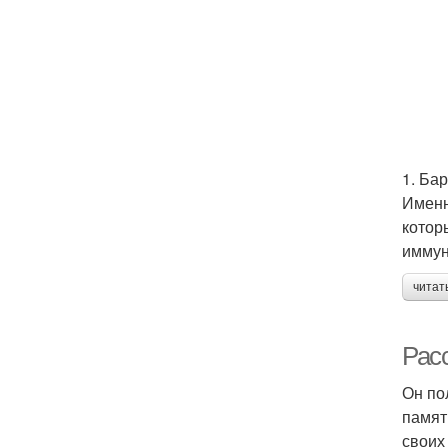
1. Ба
Именн
котор
иммун
читат
Расс
Он по
памят
своих