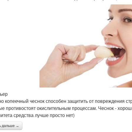
рьер
о копеечный чеснок способен защитить от повреждения ст
ые противостоят окислительным процессам. Чеснок - хорош
итета средства лучше просто нет)
ь дальше →