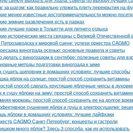
кую свеклу выбрать для Урала: советы по выбору лучших с
г за шагом: как правильно уложить плиту перекрытия на ф
кие менее известные достопримечательности можно посети
кие зимние развлечения есть в парках
кие лучшие парки в Тольятти для летнего отдыха
кие исторические места связаны с Великой Отечественной 
 Петрозаводска к мировой сцене: успехи оркестра CAGMO
ресадка винограда осенью: основные правила и советы
о делать с виноградом в сентябре: полезные советы для вз
новные методы подготовки винограда к зиме
к сушить шиповник в домашних условиях: лучшие способы
шка яблок на солнце: простой способ сохранить витамины
остой способ сделать хрустящие яблочные чипсы в духовке
к я сушу яблоки на зиму: простой способ сохранить витами
мняя морковь: простой способ сохранить ее на долгое вре
фективное сушнение яблок и груш в электросушилке: реце
шь яблоки в домашних условиях: лучшие лайфхаки
кестр CAGMO Санкт-Петербург: концерты и гастроли
ишком много яблок? Здесь 3 способа, как их использовать