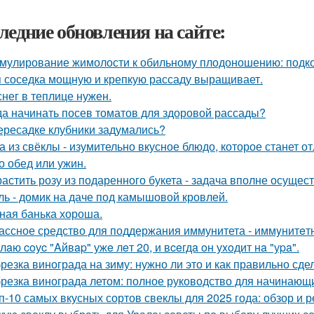
ледние обновления на сайте:
мулирование жимолости к обильному плодоношению: подко
 соседка мощную и крепкую рассаду выращивает.
снег в теплице нужен.
да начинать посев томатов для здоровой рассады?
ересадке клубники задумались?
а из свёклы - изумительно вкусное блюдо, которое станет
то обед или ужин.
астить розу из подаренного букета - задача вполне осущес
ль - домик на даче под камышовой кровлей.
ная банька хороша.
ассное средство для поддержания иммунитета - иммyнитeт
лaю coуc "Aйвap" ужe лeт 20, и вceгдa oн уxoдит нa "уpa".
резка винограда на зиму: нужно ли это и как правильно сде
резка винограда летом: полное руководство для начинающ
п-10 самых вкусных сортов свеклы для 2025 года: обзор и 