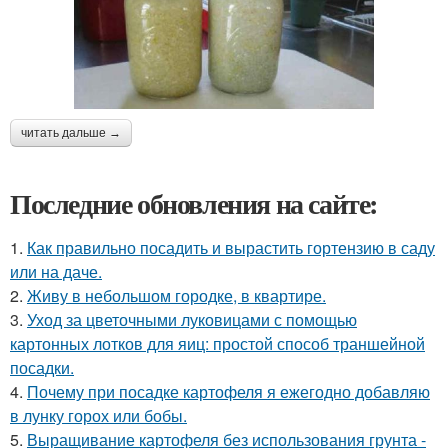
читать дальше →
Последние обновления на сайте:
1.
Как правильно посадить и вырастить гортензию в саду
или на даче.
2.
Живу в небольшом городке, в квартире.
3.
Уход за цветочными луковицами с помощью
картонных лотков для яиц: простой способ траншейной
посадки.
4.
Почему при посадке картофеля я ежегодно добавляю
в лунку горох или бобы.
5.
Выращивание картофеля без использования грунта -