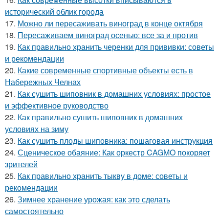
исторический облик города
17.
Можно ли пересаживать виноград в конце октября
18.
Пересаживаем виноград осенью: все за и против
19.
Как правильно хранить черенки для прививки: советы
и рекомендации
20.
Какие современные спортивные объекты есть в
Набережных Челнах
21.
Как сушить шиповник в домашних условиях: простое
и эффективное руководство
22.
Как правильно сушить шиповник в домашних
условиях на зиму
23.
Как сушить плоды шиповника: пошаговая инструкция
24.
Сценическое обаяние: Как оркестр CAGMO покоряет
зрителей
25.
Как правильно хранить тыкву в доме: советы и
рекомендации
26.
Зимнее хранение урожая: как это сделать
самостоятельно