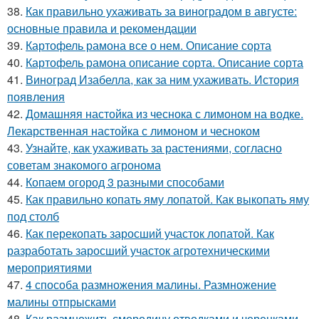
38.
Как правильно ухаживать за виноградом в августе:
основные правила и рекомендации
39.
Картофель рамона все о нем. Описание сорта
40.
Картофель рамона описание сорта. Описание сорта
41.
Виноград Изабелла, как за ним ухаживать. История
появления
42.
Домашняя настойка из чеснока с лимоном на водке.
Лекарственная настойка с лимоном и чесноком
43.
Узнайте, как ухаживать за растениями, согласно
советам знакомого агронома
44.
Копаем огород 3 разными способами
45.
Как правильно копать яму лопатой. Как выкопать яму
под столб
46.
Как перекопать заросший участок лопатой. Как
разработать заросший участок агротехническими
мероприятиями
47.
4 способа размножения малины. Размножение
малины отпрысками
48.
Как размножить смородину отводками и черенками.