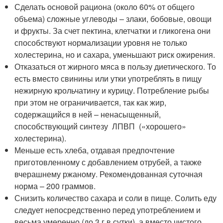
Сделать основой рациона (около 60% от общего
объема) сложные углеводы – злаки, бобовые, овощи
и фрукты. За счет пектина, клетчатки и гликогена они
способствуют нормализации уровня не только
холестерина, но и сахара, уменьшают риск ожирения.
Отказаться от жирного мяса в пользу диетического. То
есть вместо свинины или утки употреблять в пищу
нежирную крольчатину и курицу. Потребление рыбы
при этом не ограничивается, так как жир,
содержащийся в ней – ненасыщенный,
способствующий синтезу ЛПВП («хорошего»
холестерина).
Меньше есть хлеба, отдавая предпочтение
приготовленному с добавлением отрубей, а также
вчерашнему ржаному. Рекомендованная суточная
норма – 200 граммов.
Снизить количество сахара и соли в пище. Солить еду
следует непосредственно перед употреблением и
весьма умеренно (до 3 г в сутки), а вместо чистого