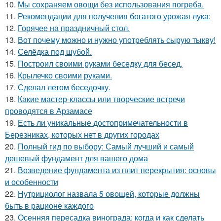
10.
Мы сохраняем овощи без использования погреба.
11.
Рекомендации для получения богатого урожая лука:
12.
Горячее на праздничный стол.
13.
Вот почему можно и нужно употреблять сырую тыкву!
14.
Селёдка под шубой.
15.
Построил своими руками беседку для бесед.
16.
Крылечко своими руками.
17.
Сделал летом беседочку.
18.
Какие мастер-классы или творческие встречи
проводятся в Арзамасе
19.
Есть ли уникальные достопримечательности в
Березниках, которых нет в других городах
20.
Полный гид по выбору: Самый лучший и самый
дешевый фундамент для вашего дома
21.
Возведение фундамента из плит перекрытия: основы
и особенности
22.
Нутрициолог назвала 5 овощей, которые должны
быть в рационе каждого
23.
Осенняя пересадка винограда: когда и как сделать