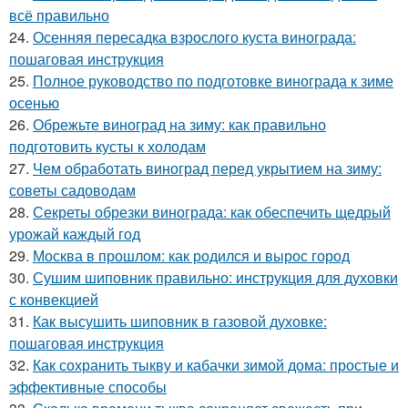
всё правильно
24.
Осенняя пересадка взрослого куста винограда:
пошаговая инструкция
25.
Полное руководство по подготовке винограда к зиме
осенью
26.
Обрежьте виноград на зиму: как правильно
подготовить кусты к холодам
27.
Чем обработать виноград перед укрытием на зиму:
советы садоводам
28.
Секреты обрезки винограда: как обеспечить щедрый
урожай каждый год
29.
Москва в прошлом: как родился и вырос город
30.
Сушим шиповник правильно: инструкция для духовки
с конвекцией
31.
Как высушить шиповник в газовой духовке:
пошаговая инструкция
32.
Как сохранить тыкву и кабачки зимой дома: простые и
эффективные способы