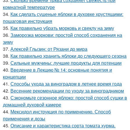
33.
Сколько времени тыква сохраняет свежесть при
комнатной температуре
34.
Как сделать сушеные яблоки в духовке хрустящими:
пошаговая инструкция
35.
Как правильно убрать морковь и свеклу на зиму
36.
Заморозка моркови: простой способ сохранения на
зиму
37.
Алексей Глызин: от Рязани до мира
38.
Как правильно хранить яблоки до следующего сезона
39.
Сильные мужчины: лучшие продукты для потенции
40.
Введение в Лекцию № 14: основные понятия и
концепции
41.
Способы ухода за виноградом в летнее время года
42.
Весенние рекомендации по уходу за виноградником
43.
Сэкономьте сезонное яблоко: простой способ сушки в
домашней духовой камере
44.
Мексидол инструкция по применению. Способ
применения и дозы
45.
Описание и характеристика сорта томата хурма.