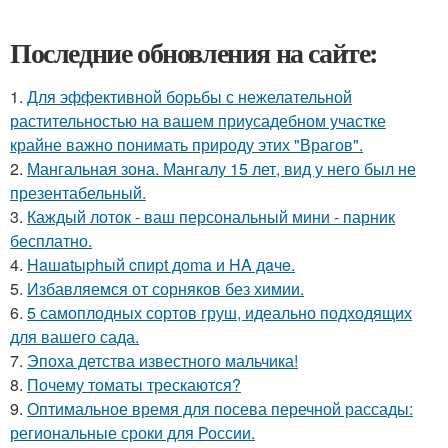
Последние обновления на сайте:
1.
Для эффективной борьбы с нежелательной
растительностью на вашем приусадебном участке
крайне важно понимать природу этих "Врагов".
2.
Мангальная зона. Мангалу 15 лет, вид у него был не
презентабельный.
3.
Каждый лоток - ваш персональный мини - парник
бесплатно.
4.
Haшatыphый cпиpt дoma и HA дaчe.
5.
Избавляемся от сорняков без химии.
6.
5 самоплодных сортов груш, идеально подходящих
для вашего сада.
7.
Эпоха детства известного мальчика!
8.
Почему томаты трескаются?
9.
Оптимальное время для посева перечной рассады:
региональные сроки для России.