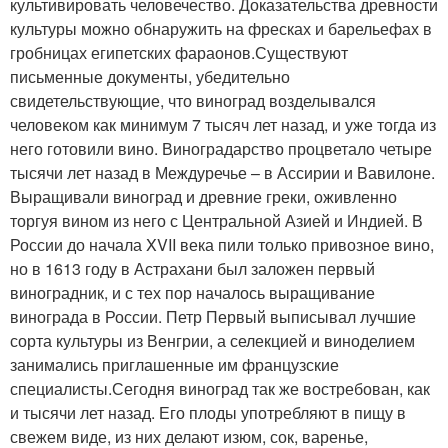
культивировать человечество. Доказательства древности
культуры можно обнаружить на фресках и барельефах в
гробницах египетских фараонов.Существуют
письменные документы, убедительно
свидетельствующие, что виноград возделывался
человеком как минимум 7 тысяч лет назад, и уже тогда из
него готовили вино. Виноградарство процветало четыре
тысячи лет назад в Междуречье – в Ассирии и Вавилоне.
Выращивали виноград и древние греки, оживленно
торгуя вином из него с Центральной Азией и Индией. В
России до начала XVII века пили только привозное вино,
но в 1613 году в Астрахани был заложен первый
виноградник, и с тех пор началось выращивание
винограда в России. Петр Первый выписывал лучшие
сорта культуры из Венгрии, а селекцией и виноделием
занимались приглашенные им французские
специалисты.Сегодня виноград так же востребован, как
и тысячи лет назад. Его плоды употребляют в пищу в
свежем виде, из них делают изюм, сок, варенье,