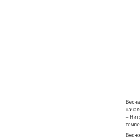
Весна
начал
– Нит
темпе
Весно