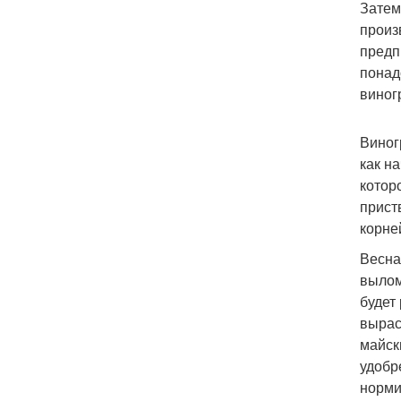
Затем
произ
предп
понад
виног
Виног
как н
котор
прист
корне
Весна
вылом
будет
вырас
майск
удобр
норми