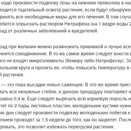
 надо произвести подвязку лозы на нижнюю проволоку в н
водится тщательный осмотр растения, если будут обнаружен
ринять все необходимые меры для его лечения. В том случае
обится опрыскать раствором Нитрафена (на 1 ведро воды 2
рад от различных заболеваний и вредителей.
рад при желании можно размножить прививкой и лучше всег
ачнется сокодвижение. В то же самое время следует внести 
ого не входят микроэлементы (Кемиру либо Нитрофоску). З
вольном круге и пролить ее, чтобы повысить температуру в
й растения.
 — это пора высадки новых саженцев. В это же время прист
ать все ненужные стебли, и данную процедуру повторяют н
 равна 0,4 м. Еще следует вырезать всю корневую поросль и
тет по 2 пары листовых пластин, молоденькие кустики нуж
ие дни следует произвести подвязку молоденьких побегов 
ением проводят за 1,5 недели до того, как он зацветет. Пос
ровать, это позволит избежать перегрузки растения.