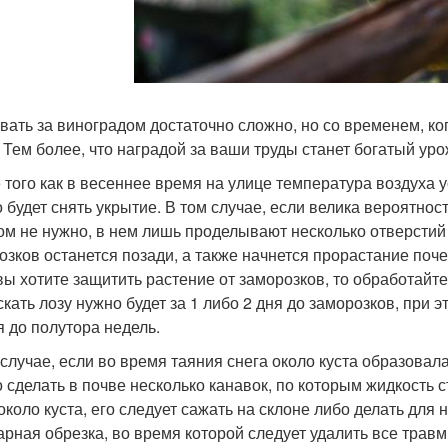
вать за виноградом достаточно сложно, но со временем, ко
. Тем более, что наградой за ваши труды станет богатый ур
 того как в весеннее время на улице температура воздуха 
 будет снять укрытие. В том случае, если велика вероятнос
ом не нужно, в нем лишь проделывают несколько отверстий 
озков останется позади, а также начнется прорастание почек
вы хотите защитить растение от заморозков, то обработайт
кать лозу нужно будет за 1 либо 2 дня до заморозков, при 
я до полутора недель.
 случае, если во время таяния снега около куста образовал
 сделать в почве несколько канавок, по которым жидкость с
около куста, его следует сажать на склоне либо делать для
арная обрезка, во время которой следует удалить все тра