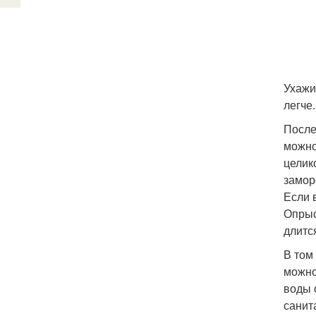
Ухажи
легче
После
можно
целик
замор
Если 
Опрыс
длитс
В том
можно
воды 
санит