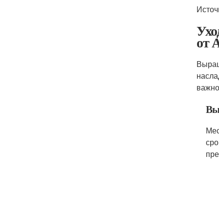
Источ
Ухо
от 
Выращ
насла
важно
Вы
Мес
сро
пре