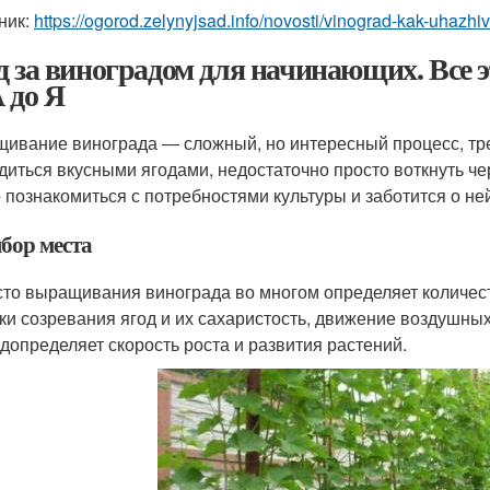
ник:
https://ogorod.zelynyjsad.info/novosti/vinograd-kak-uhazhi
д за виноградом для начинающих. Все
А до Я
ивание винограда ― сложный, но интересный процесс, тр
диться вкусными ягодами, недостаточно просто воткнуть ч
 познакомиться с потребностями культуры и заботится о не
бор места
то выращивания винограда во многом определяет количест
ки созревания ягод и их сахаристость, движение воздушных
допределяет скорость роста и развития растений.