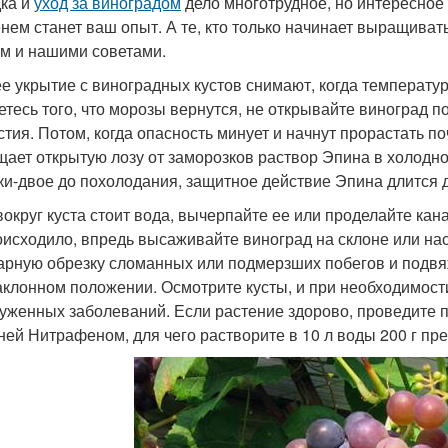
ка и
уход за виноградом
дело многотрудное, но интересное 
нем станет ваш опыт. А те, кто только начинает выращиват
м и нашими советами.
е укрытие с виноградных кустов снимают, когда температур
етесь того, что морозы вернутся, не открывайте виноград 
стия. Потом, когда опасность минует и начнут прорастать по
ает открытую лозу от заморозков раствор Эпина в холодно
тки-двое до похолодания, защитное действие Эпина длится д
вокруг куста стоит вода, вычерпайте ее или проделайте кан
оисходило, впредь высаживайте виноград на склоне или на
арную обрезку сломанных или подмерзших побегов и подвя
аклонном положении. Осмотрите кусты, и при необходимост
уженных заболеваний. Если растение здорово, проведите 
ней Нитрафеном, для чего растворите в 10 л воды 200 г пр