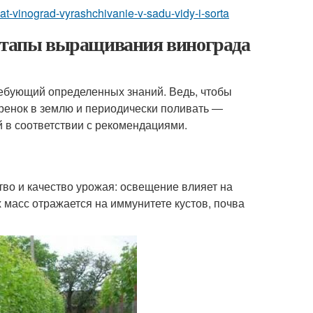
vat-vinograd-vyrashchivanie-v-sadu-vidy-i-sorta
 этапы выращивания винограда
ебующий определенных знаний. Ведь, чтобы
еренок в землю и периодически поливать ―
й в соответствии с рекомендациями.
во и качество урожая: освещение влияет на
 масс отражается на иммунитете кустов, почва