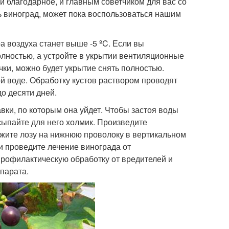
и благодарное, и главным советчиком для вас со
ь виноград, может пока воспользоваться нашим
а воздуха станет выше -5 ºC. Если вы
полностью, а устройте в укрытии вентиляционные
чки, можно будет укрытие снять полностью.
й воде. Обработку кустов раствором проводят
о десяти дней.
авки, по которым она уйдет. Чтобы застоя воды
сыпайте для него холмик. Произведите
жите лозу на нижнюю проволоку в вертикальном
и проведите лечение винограда от
профилактическую обработку от вредителей и
епарата.