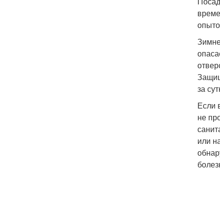
Посад
време
опыто
Зимне
опаса
отвер
Защищ
за су
Если 
не пр
санит
или н
обнар
болез