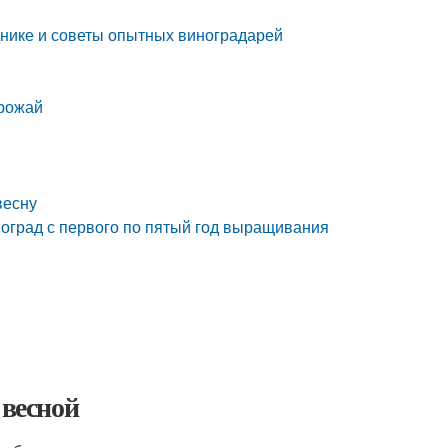
днике и советы опытных виноградарей
урожай
весну
иноград с первого по пятый год выращивания
 весной