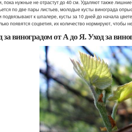
и, пока нужные не отрастут до 40 см. Удаляют также лишние
ьется по две пары листьев, молодые кусты винограда опр
и подвязывают к шпалере, кусты за 10 дней до начала цве
олько появятся соцветия, их количество нормируют, чтобы не
д за виноградом от А до Я. Уход за вин