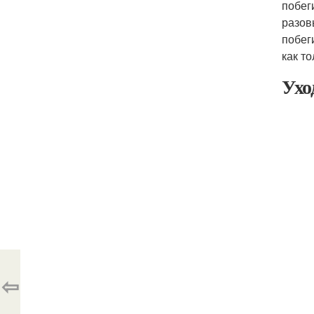
побег
разов
побег
как т
Ухо
⇦