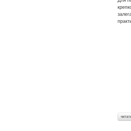
крепк
залег
практ
читат