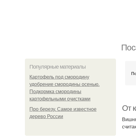
Пос
Популярные материалы
П
Картофель под смородину
удобрение смородины осенью.
Подкормка смородины
картофельными очистками
От 
Про березу. Самое известное
дерево России
Вишня
счита