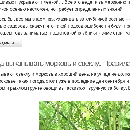
шивают, укрывают пленкой… Все это ведет к вымерзанию и
икой осенью несложен, но требует определенных знаний.
ось бы, все мы знаем, как ухаживать за клубникой осенью – 
ые садоводы скажут, что такой подход ошибочен и будут п
ющем году заниматься подготовкой клубники к зиме стоит у
ь дальше →
да выкапывать морковь и свеклу.. Правил
ывают свеклу и морковь в хороший день, на улице не должн
сковье такая погода стоит уже в последние дни сентября и 
ом и рыхлом грунте овощи вытаскивают вручную за ботву. 