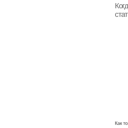
Когд
ста
Как т