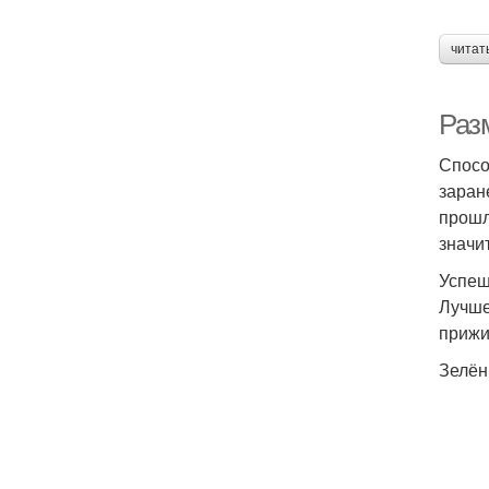
читат
Раз
Спосо
заран
прошл
значи
Успеш
Лучше
прижи
Зелё