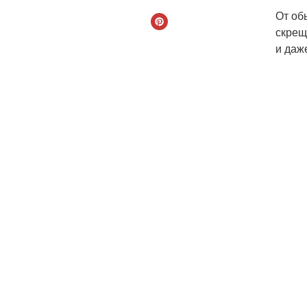
От об
скрещ
и даж