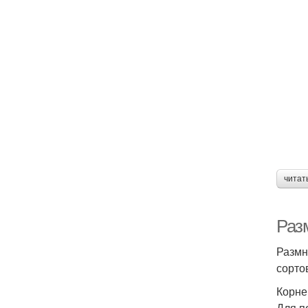
читат
Раз
Размн
сорто
Корне
Для п