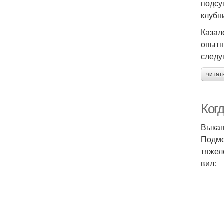
подсу
клубн
Казал
опытн
следу
читат
Ког
Выкап
Подмо
тяжел
вил: