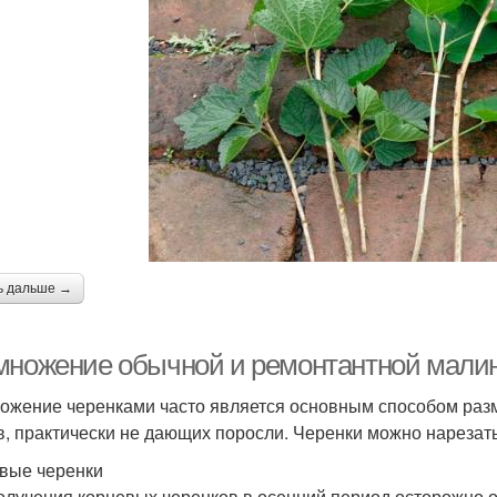
ь дальше →
множение обычной и ремонтантной малин
ожение черенками часто является основным способом раз
в, практически не дающих поросли. Черенки можно нарезать к
вые черенки
олучения корневых черенков в осенний период осторожно о