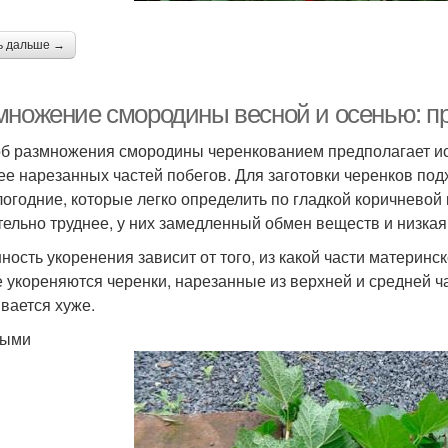
ь дальше →
множение смородины весной и осенью: п
б размножения смородины черенкованием предполагает ис
ее нарезанных частей побегов. Для заготовки черенков под
огодние, которые легко определить по гладкой коричневой
тельно труднее, у них замедленный обмен веществ и низкая
ность укоренения зависит от того, из какой части материнс
 укореняются черенки, нарезанные из верхней и средней час
вается хуже.
ными