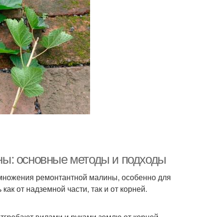
ы: основные методы и подходы
множения ремонтантной малины, особенно для
ак от надземной части, так и от корней.
тгребают вилами и руками землю от корней