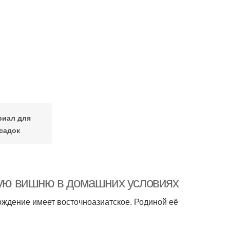
риал для
садок
чную вишню в домашних условиях
хождение имеет восточноазиатское. Родиной её