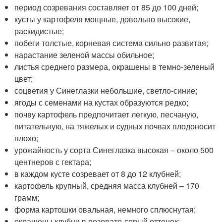
период созревания составляет от 85 до 100 дней;
кусты у картофеля мощные, довольно высокие,
раскидистые;
побеги толстые, корневая система сильно развитая;
нарастание зеленой массы обильное;
листья среднего размера, окрашены в темно-зеленый
цвет;
соцветия у Синеглазки небольшие, светло-синие;
ягоды с семенами на кустах образуются редко;
почву картофель предпочитает легкую, песчаную,
питательную, на тяжелых и судных почвах плодоносит
плохо;
урожайность у сорта Синеглазка высокая – около 500
центнеров с гектара;
в каждом кусте созревает от 8 до 12 клубней;
картофель крупный, средняя масса клубней – 170
грамм;
форма картошки овальная, немного сплюснутая;
окрашены клубни в розовато-серый оттенок;