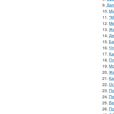
9.
Дел
10.
Му
11.
"М
12.
Ме
13.
Же
14.
Дe
15.
Бa
16.
Чт
17.
Ка
18.
Пл
19.
Мо
20.
Же
21.
Ка
22.
Ос
23.
По
24.
Пе
25.
Ве
26.
По