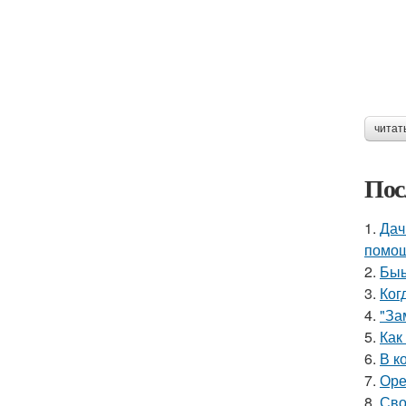
читат
Пос
1.
Дач
помощ
2.
Быы
3.
Ког
4.
"За
5.
Как
6.
В к
7.
Оре
8.
Сво