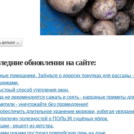
ь дальше →
ледние обновления на сайте:
ные помощники. Забудьте о дорогих покупках для рассады 
никами.
стрый способ утепления окон.
да не рекомендуется сажать и сеять - народные приметы дл
метили - уничтожайте без промедления!
 обеспечить длительное хранение моркови, избегая увядани
опилочку полезностей о ПОЛЬЗК сушёных яблок.
шки - рецепт из детства.
ими руками построил помпейскую печь на даче.