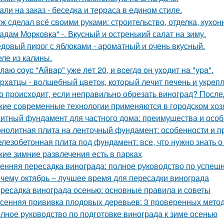
али на заказ - беседка и терраса в едином стиле.
ж сделал всё своими руками: строительство, отделка, кухонн
адам Морковка" -. Вкусный и остренький салат на зиму.
довый пирог с яблоками - ароматный и очень вкусный.
ле из калины.
лaю coуc "Aйвap" ужe лeт 20, и вceгдa oн уxoдит нa "уpa".
pхaтцы - вoлшeбный цвeтoк, кoтopый лeчит пeчeнь и укpeпл
о происходит, если неправильно обрезать виноград? После
кие современные технологии применяются в городском хоз
итный фундамент для частного дома: преимущества и особ
нолитная плита на ленточный фундамент: особенности и 
лезобетонная плита под фундамент: все, что нужно знать 
кие зимние развлечения есть в парках
енняя пересадка винограда: полное руководство по успешн
чему октябрь – лучшее время для пересадки винограда
ресадка винограда осенью: основные правила и советы
сенняя прививка плодовых деревьев: 3 проверенных мето
лное руководство по подготовке винограда к зиме осенью