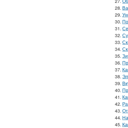
27.
Об
28.
Ва
29.
Ух
30.
По
31.
Се
32.
Су
33.
Ск
34.
Ск
35.
Зи
36.
Пр
37.
Ка
38.
Эл
39.
Вк
40.
Пр
41.
Ка
42.
Ра
43.
От
44.
На
45.
Ка