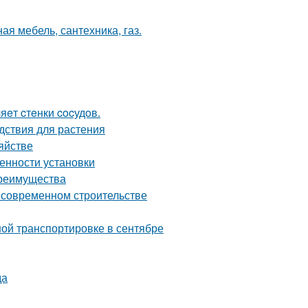
ая мебель, сантехника, газ.
яeт cтeнки cocудoв.
дствия для растения
яйстве
енности установки
преимущества
о современном строительстве
ой транспортировке в сентябре
да