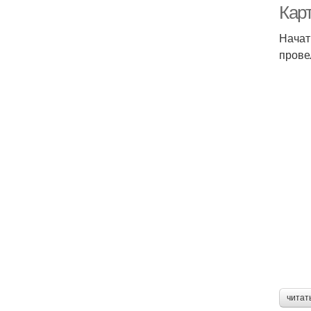
Кар
Начат
прове
читат