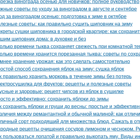
резка винограда осенью для новичков: полное руководство
жные советы по уходу за виноградом в августе и сентябре
од за виноградом осенью: подготовка к зиме в октябре
лезные советы: как правильно сушить шиповник на зиму
креты сушки шиповника в городской квартире: как сохрани
шим шиповник дома: в духовке и без
олько времени тыква сохраняет свежесть при комнатной т
олько времени хранится порезанная тыква: советы по сох
мнее хранение урожая: как это сделать самостоятельно
остой способ сохранения яблок на зиму: сушка яблок
к правильно хранить морковь в течение зимы без потерь
ектросушилка для фруктов: рецепты и полезные советы
усные и здоровые: рецепт чипсов из яблок в сушилке
осто и эффективно: сохранить яблоки до зимы
к сохранить яблоки и груши до весны: простые и эффектив
зличия между ремантантной и обычной малиной: как отличит
личный сорт подходящий для множества блюд. Сажать в от
родные рецепты очищения сосудов лимоном и чесноком. Р
к пользоваться лопатой и правильно выкопать яму. Виды и