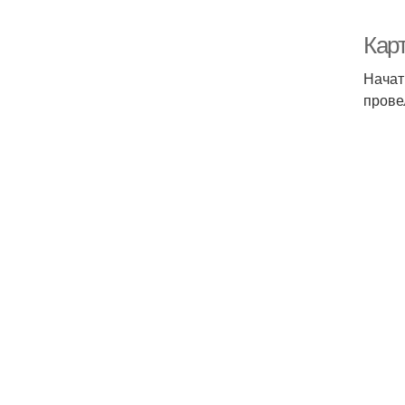
Кар
Начат
прове