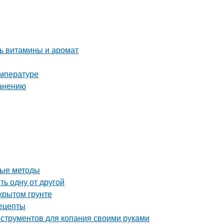
ть витамины и аромат
емпературе
ранению
ные методы
ь одну от другой
крытом грунте
ецепты
нструментов для копания своими руками