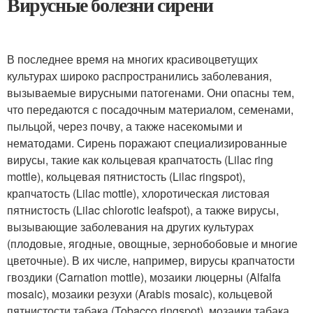
Вирусные болезни сирени
В последнее время на многих красивоцветущих
культурах широко распространились заболевания,
вызываемые вирусными патогенами. Они опасны тем,
что передаются с посадочным материалом, семенами,
пыльцой, через почву, а также насекомыми и
нематодами. Сирень поражают специализированные
вирусы, такие как кольцевая крапчатость (Lilac ring
mottle), кольцевая пятнистость (Lilac ringspot),
крапчатость (Lilac mottle), хлоротическая листовая
пятнистость (Lilac chlorotic leafspot), а также вирусы,
вызывающие заболевания на других культурах
(плодовые, ягодные, овощные, зернобобовые и многие
цветочные). В их числе, например, вирусы крапчатости
гвоздики (Carnation mottle), мозаики люцерны (Alfalfa
mosaic), мозаики резухи (Arabis mosaic), кольцевой
пятнистости табака (Tobacco ringspot), мозаики табака