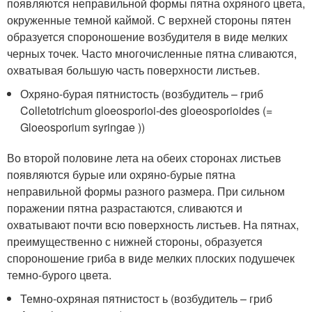
появляются неправильной формы пятна охряного цвета,
окруженные темной каймой. С верхней стороны пятен
образуется спороношение возбудителя в виде мелких
черных точек. Часто многочисленные пятна сливаются,
охватывая большую часть поверхности листьев.
Охряно-бурая пятнистость (возбудитель – гриб
Colletotrichum gloeosporioi-des gloeosporioides (=
Gloeosporium syringae ))
Во второй половине лета на обеих сторонах листьев
появляются бурые или охряно-бурые пятна
неправильной формы разного размера. При сильном
поражении пятна разрастаются, сливаются и
охватывают почти всю поверхность листьев. На пятнах,
преимущественно с нижней стороны, образуется
спороношение гриба в виде мелких плоских подушечек
темно-бурого цвета.
Темно-охряная пятнистост ь (возбудитель – гриб