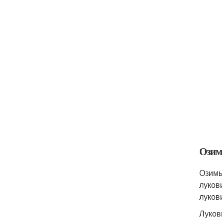
Ози
Озимы
луков
луков
Луков