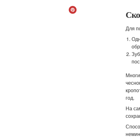
Ско
Для п
Одн
обр
Зуб
пос
Многи
чесно
кропо
год.
На са
сохра
Спосо
немин