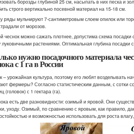
изовать борозды глубиной 25 см, насыпать в них песка и зо
бить строго вертикально посевной материал на 15-18 см.
у ряды мульчируют 7-сантиметровым слоем опилок или тор
страдали от морозов.
й чеснок можно сажать плотнее, допустима схема посадки 
 луковичными растениями. Оптимальная глубина посадки со
лько нужно посадочного материала чес
ока с 1 га в России
к – урожайная культура, поэтому его любят возделывать на
ают фермеры? Согласно статистическим данным, с сотки соби
ц (головок) с 1 гектара (га).
нока есть две разновидности: озимый и яровой. Они сущес
ки, уходу. Озимый, по сравнению с яровым, как правило, да
остойкостью и возможностью использовать для роста влагу,