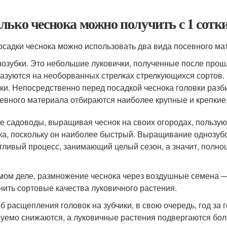
лько чеснока можно получить с 1 сотк
осадки чеснока можно использовать два вида посевного ма
озубки. Это небольшие луковички, полученные после про
азуются на необорванных стрелках стрелкующихся сортов.
ки. Непосредственно перед посадкой чеснока головки разби
евного материала отбираются наиболее крупные и крепкие
е садоводы, выращивая чеснок на своих огородах, пользу
ка, поскольку он наиболее быстрый. Выращивание однозубо
тливый процесс, занимающий целый сезон, а значит, полно
мом деле, размножение чеснока через воздушные семена 
нить сортовые качества луковичного растения.
б расщепления головок на зубчики, в свою очередь, год з
уемо снижаются, а луковичные растения подвергаются бол