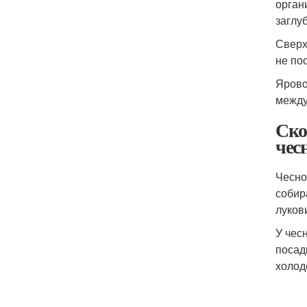
орган
заглу
Сверх
не по
Ярово
между
Ско
чесн
Чесно
собир
лукови
У чес
посад
холод