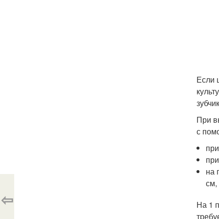
Если 
культ
зубчик
При в
с пом
при
при
на 
см,
⇦
На 1 
требуе