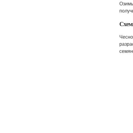
Озимы
получ
Схем
Чесно
разра
семян