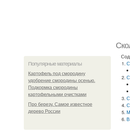
Ско
Сод
С
Популярные материалы
Картофель под смородину
С
удобрение смородины осенью.
Подкормка смородины
картофельными очистками
С
Про березу. Самое известное
С
дерево России
М
В