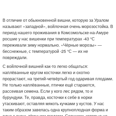
В отличие от обыкновенной вишни, которую за Уралом
называют «западной», войлочная очень морозостойка. В
период нашего проживания в Комсомольске-на-Амуре
росшие у нас вишенки при температурах -43 °С
переживали зиму нормально. «Чёрные морозы» —
бесснежные, с температурой -25 °С — их не
повреждали.
С войлочной вишней как-то легко общаться:
наплёванные кругом косточки легко и охотно
прорастают, на третий-четвёртый год одаривая плодами.
Не только наплёванные, птички ещё стараются,
рассеивая семена. Если у кого лес рядом, то и
бурундуки. Те, правда, косточки к себе в норки
утаскивают, оставляя мякоть кучками у кустов. У нас
таким образом завелась одна крупноплодная форма и
одна с очень тёмными ягодами. Сеянчики, которые не