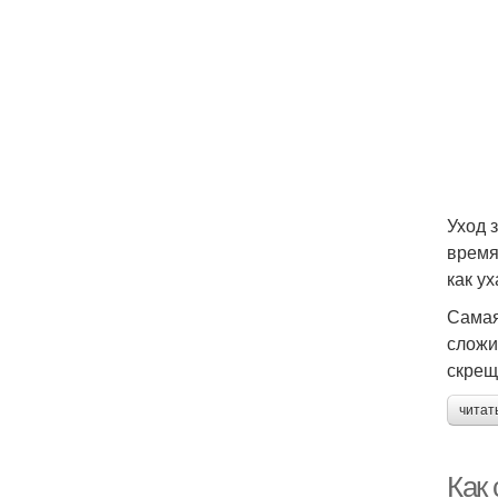
Уход 
время
как ух
Самая
сложи
скрещ
читат
Как