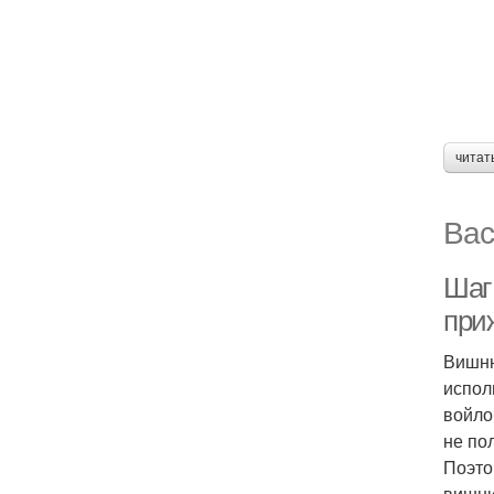
читат
Вас
Шаг
при
Вишню
испол
войло
не по
Поэто
вишни