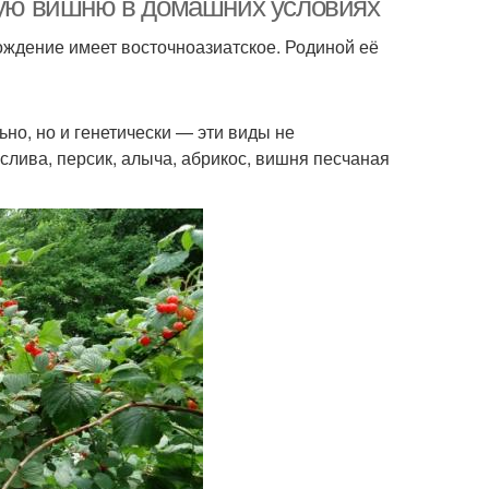
чную вишню в домашних условиях
хождение имеет восточноазиатское. Родиной её
но, но и генетически — эти виды не
лива, персик, алыча, абрикос, вишня песчаная