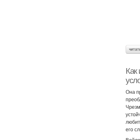
читат
Как 
усл
Она п
преоб
Чрезм
устой
любит
его с
Войло