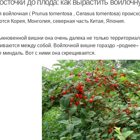
косточки до плода: как вырастить войло
 войлочная ( Prunus tomentosa , Cerasus tomentosa) проис
ются Корея, Монголия, северная часть Китая, Япония.
ыкновенной вишни она очень далека не только территориаль
иваются между собой. Войлочной вишне гораздо «роднее» с
е миндаль. Вот с ними она скрещивается.