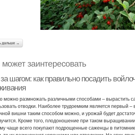
ь дальше →
 может заинтересовать
 за шагом: как правильно посадить войл
живания
 можно размножать различными способами – вырастить саж
ьзовать отводки. Наиболее трудоемким является первый – 
чной вишни таким способом можно, и урожай будет достато
лучится. Кроме того, плодоношение при таком выращивании н
му чаще всего покупают подрощенные саженцы в питомнике,
, то их размножают черенками или отводками. На этих дву