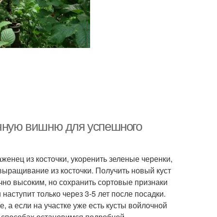
очную вишню для успешного
енец из косточки, укоренить зеленые черенки,
выращивание из косточки. Получить новый куст
чно высоким, но сохранить сортовые признаки
аступит только через 3-5 лет после посадки.
 а если на участке уже есть кусты войлочной
х способах остановимся подробней.