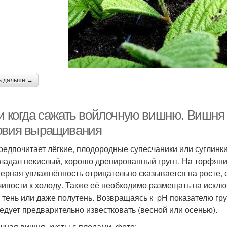
ь дальше →
и когда сажать войлочную вишню. Вишня в
овия выращивания
редпочитает лёгкие, плодородные супесчаники или суглинк
ладал некислый, хорошо дренированный грунт. На торфяник
ерная увлажнённость отрицательно сказывается на росте, с
чивости к холоду. Также её необходимо размещать на исключ
 тень или даже полутень. Возвращаясь к pH показателю грун
ледует предварительно известковать (весной или осенью).
чная вишня, кусты с плодами, фото: