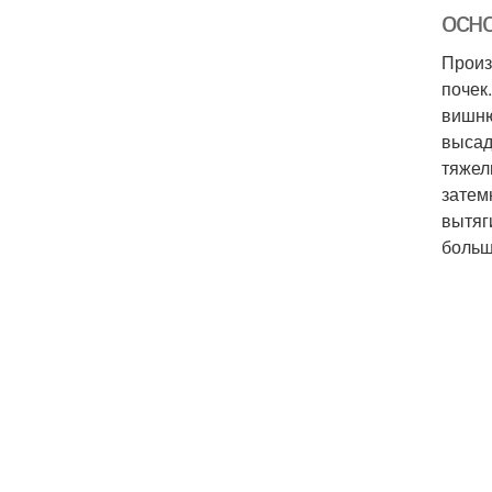
осн
Произ
почек
вишню
высад
тяжел
затем
вытяг
больш