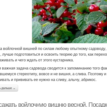
за войлочной вишней по силам любому опытному садоводу, 
, лучше подготовиться и освоить теорию до того, как переход
аживать и чего ждать от этого кустарника.
 важная задача садовода сводится к запоминанию того фак
вшемуся стереотипу, вовсе и не вишня, а слива. Поэтому и
ивать и прививать ее нужно на сливу, алычу, абрикос.
ь дальше →
 сажать войлочную вишню весной. Посадк