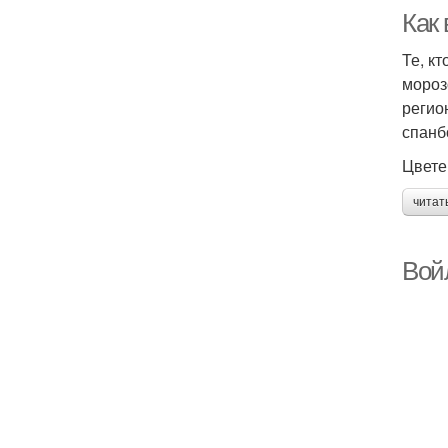
Как
Те, к
мороз
регио
спанб
Цвете
читат
Вой