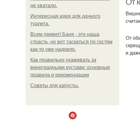
От 
не хватало.
Вишня
Интересная идея для дачного
счита
туалета.
Всем привет! Баня - это наша
От об
страсть, но вот таскаться по гостям
скрещ
как-то уже надоело.
и даж
Как правильно ухаживать за
виноградными кустами: основные
правила и рекомендации
Советы для капусты.