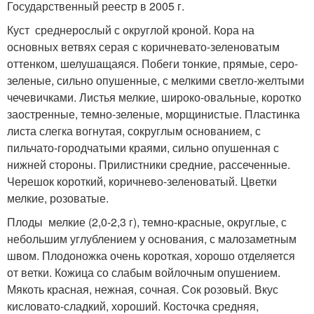
Государственный реестр в 2005 г.
Куст среднерослый с округлой кроной. Кора на
основных ветвях серая с коричневато-зеленоватым
оттенком, шелушащаяся. Побеги тонкие, прямые, серо-
зеленые, сильно опушенные, с мелкими светло-желтыми
чечевичками. Листья мелкие, широко-овальные, коротко
заостренные, темно-зеленые, морщинистые. Пластинка
листа слегка вогнутая, сокруглым основанием, с
пильчато-городчатыми краями, сильно опушенная с
нижней стороны. Прилистники средние, рассеченные.
Черешок короткий, коричнево-зеленоватый. Цветки
мелкие, розоватые.
Плоды мелкие (2,0-2,3 г), темно-красные, округлые, с
небольшим углублением у основания, с малозаметным
швом. Плодоножка очень короткая, хорошо отделяется
от ветки. Кожица со слабым войлочным опушением.
Мякоть красная, нежная, сочная. Сок розовый. Вкус
кисловато-сладкий, хороший. Косточка средняя,