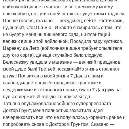
войлочной вишне в частности, я, к великому моему
прискорбию, по сути своей остаюсь существом стадным.
Проще говоря, сказано — несудьбец, сейте косточками,
ну, значит, C'est La Vie . И как-то я смирилась с тем, что
не будет у меня ни вишневого сада, ни плантаций
великих вишни той войлочной. Посадила пару кустиков,
Царевну да Лето (войлочная вишня требует опылителя
другого сорта), да еще случайно белоплодную
Белоснежку увидела в магазине — великий праздник в
моей душе был! Третьей посадила!Но жизнь странная
штука! Появился в моей жизни 7 Дач, а с ним и
садоводы/цветоводы/огородники страстные и
неудержимые и технологии новые, благо 7 Дач руку на
пульсе держит! И звезды сошлись! Когда
Татьяна опубликовалановейшего суперпрепарата
Доктор Грунт, меня полностью захватила идея
начеренковать все, что не получалось укоренить ранее и
попробовать снова с Доктором Грунтом! Сказано —