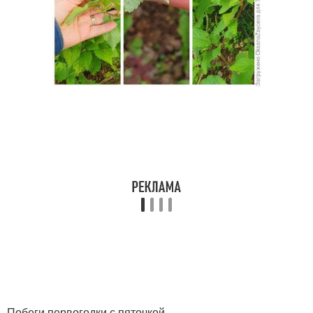
Побеги первогодки с пяточкой