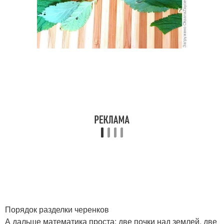
Порядок разделки черенков
А дальше математика проста: две почки над землей, две