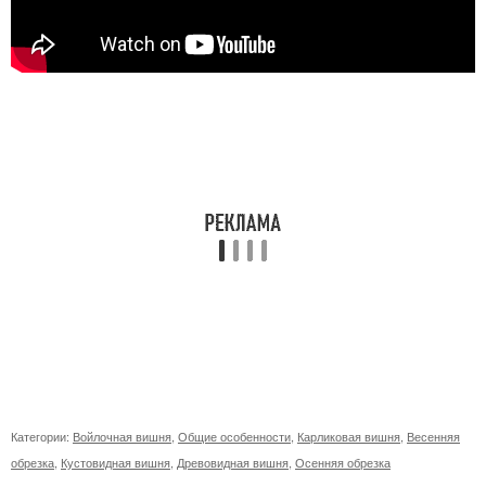
Категории:
Войлочная вишня
,
Общие особенности
,
Карликовая вишня
,
Весенняя
обрезка
,
Кустовидная вишня
,
Древовидная вишня
,
Осенняя обрезка