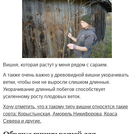
Вишня, которая растут у меня рядом с сараем.
А также очень важно у древовидной вишни укорачивать
ветки, чтобы они не выросли слишком длинные.
Укорачивание длинный побегов способствует
усиленному росту плодовых веток.
Хочу отметить, что к такому типу вишни относятся такие
сорта: Корыстынская, Аморель Никифорова, Краса
Севера и другие.
Обрезка вишни весной для