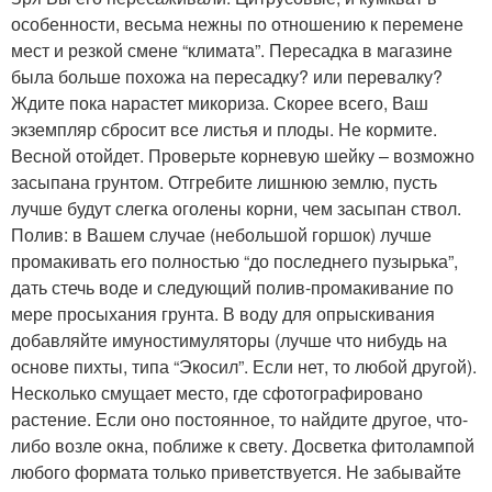
особенности, весьма нежны по отношению к перемене
мест и резкой смене “климата”. Пересадка в магазине
была больше похожа на пересадку? или перевалку?
Ждите пока нарастет микориза. Скорее всего, Ваш
экземпляр сбросит все листья и плоды. Не кормите.
Весной отойдет. Проверьте корневую шейку – возможно
засыпана грунтом. Отгребите лишнюю землю, пусть
лучше будут слегка оголены корни, чем засыпан ствол.
Полив: в Вашем случае (небольшой горшок) лучше
промакивать его полностью “до последнего пузырька”,
дать стечь воде и следующий полив-промакивание по
мере просыхания грунта. В воду для опрыскивания
добавляйте имуностимуляторы (лучше что нибудь на
основе пихты, типа “Экосил”. Если нет, то любой другой).
Несколько смущает место, где сфотографировано
растение. Если оно постоянное, то найдите другое, что-
либо возле окна, поближе к свету. Досветка фитолампой
любого формата только приветствуется. Не забывайте